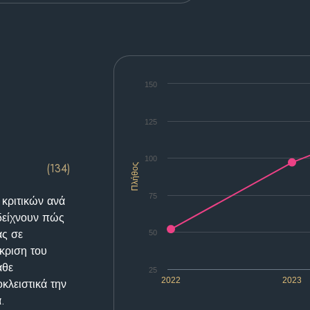
150
125
100
(134)
Πλήθος
75
 κριτικών ανά
δείχνουν πώς
ας σε
50
κριση του
άθε
25
2022
2023
κλειστικά την
.