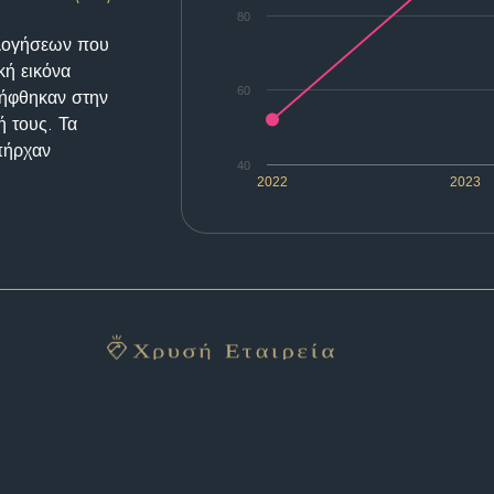
80
ολογήσεων που
κή εικόνα
60
λήφθηκαν στην
ή τους. Τα
υπήρχαν
40
2022
2023