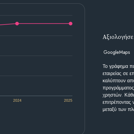
Αξιολογήσε
GoogleMaps
Το γράφημα π
εταιρείας σε 
καλύπτουν απο
προγράμματος 
χρηστών. Κάθε
2024
2025
επιτρέποντας 
μεταξύ των π