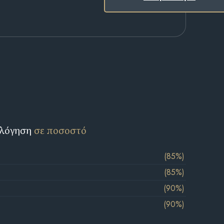
ολόγηση
σε ποσοστό
(85%)
(85%)
(90%)
(90%)