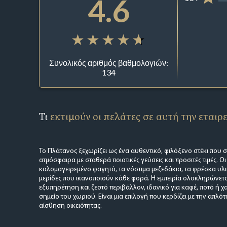
4.6
Συνολικός αριθμός βαθμολογιών:
134
Τι
εκτιμούν οι πελάτες σε αυτή την εταιρ
Το Πλάτανος ξεχωρίζει ως ένα αυθεντικό, φιλόξενο στέκι που
ατμόσφαιρα με σταθερά ποιοτικές γεύσεις και προσιτές τιμές. Οι
καλομαγειρεμένο φαγητό, τα νόστιμα μεζεδάκια, τα φρέσκα υλι
μερίδες που ικανοποιούν κάθε φορά. Η εμπειρία ολοκληρώνετα
εξυπηρέτηση και ζεστό περιβάλλον, ιδανικό για καφέ, ποτό ή
σημείο του χωριού. Είναι μια επιλογή που κερδίζει με την απλότ
αίσθηση οικειότητας.