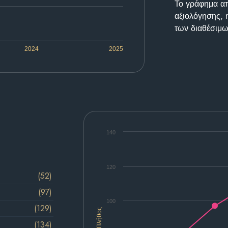
Το γράφημα απε
αξιολόγησης, 
των διαθέσιμω
2024
2025
140
120
(52)
(97)
100
(129)
Πλήθος
(134)