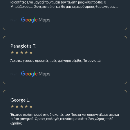
ιδιοκτήτες Ένα μαγαζί που τιμάει τον πελάτη μας κάθε τρόπο!!!
Μπράβο σας.... Συνεχιστε έτσι και θα μας έχετε μόνιμους θαμώνες σας...
Πηγή:
Panagiotis T.
Άριστες γεύσεις προσιτές τιμές γρήγορο σέρβις. Το συνιστώ.
Πηγή:
George L.
Έκατσα πρώτη φορά στις διακοπές του Πάσχα και παραγγείλαμε μερικά
πιάτα φαγητού. Ωραίες επιλογές και νόστιμα πιάτα. Σαν χώρος πολύ
ωραίος.