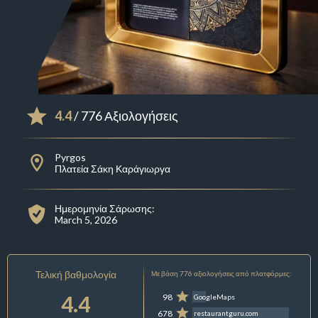
4.4
/ 776 Αξιολογήσεις
Pyrgos
Πλατεία Σάκη Καράγιωργα
Ημερομηνία Σάρωσης:
March 5, 2026
Τελική βαθμολογία
Με βάση 776 αξιολογήσεις από πλατφόρμες:
4.4
98
GoogleMaps
678
restaurantguru.com