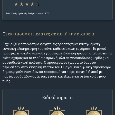
Συνολικός αριθμός βαθμολογιών: 776
Τι
εκτιμούν οι πελάτες σε αυτή την εταιρεία
Ξεχωρίζει για το νόστιμο φαγητό, τις προσιτές τιμές και την άμεση,
ευγενική εξυπηρέτηση που κάνει κάθε επίσκεψη ευχάριστη. Το μενού
προσφέρει ποικιλία για κάθε γούστο, με ιδιαίτερη έμφαση στα burgers, τα
πιάτα σχάρας και τα πλούσια πρωινά, όλα σε γενναιόδωρες μερίδες και
με σταθερά καλή ποιότητα. Ο προσεγμένος χώρος, το όμορφο
περιβάλλον στην κεντρική πλατεία του Πύργου και η φιλική ατμόσφαιρα
δημιουργούν έναν ιδανικό προορισμό για καφέ, φαγητό ή ποτό με
παρέα, συνδυάζοντας άνεση, γεύση και εξαιρετική σχέση ποιότητας-
τιμής.
Ειδικά σήματα