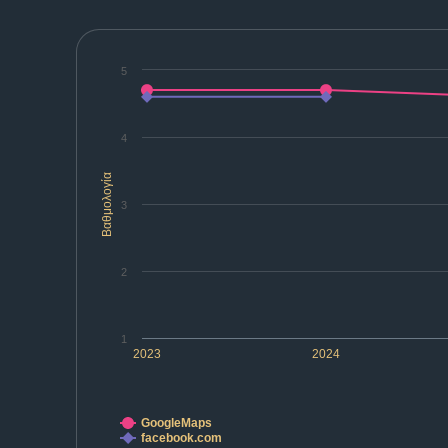
5
4
Βαθμολογία
3
2
1
2023
2024
GoogleMaps
facebook.com