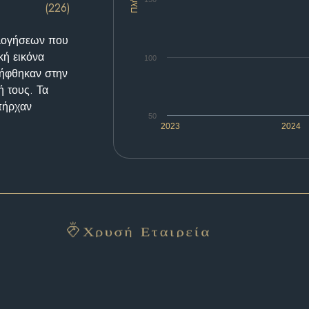
(226)
ολογήσεων που
κή εικόνα
100
λήφθηκαν στην
ή τους. Τα
υπήρχαν
50
2023
2024