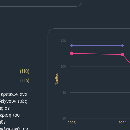
120
100
(110)
Πλήθος
(116)
80
 κριτικών ανά
δείχνουν πώς
ας σε
κριση του
60
άθε
2023
2024
κλειστικά την