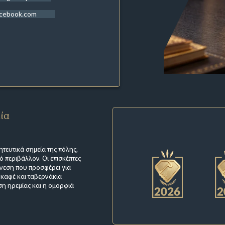
acebook.com
εία
τευτικά σημεία της πόλης,
 περιβάλλον. Οι επισκέπτες
 άνεση που προσφέρει για
 καφέ και ταβερνάκια
ση ηρεμίας και η ομορφιά