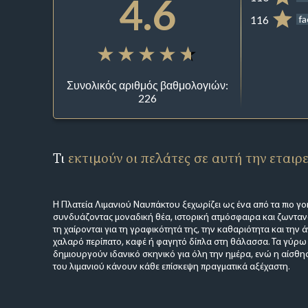
4.6
116
f
Συνολικός αριθμός βαθμολογιών:
226
Τι
εκτιμούν οι πελάτες σε αυτή την εταιρ
Η Πλατεία Λιμανιού Ναυπάκτου ξεχωρίζει ως ένα από τα πιο γοη
συνδυάζοντας μοναδική θέα, ιστορική ατμόσφαιρα και ζωντανό
τη χαίρονται για τη γραφικότητά της, την καθαριότητα και την
χαλαρό περίπατο, καφέ ή φαγητό δίπλα στη θάλασσα. Τα γύρω
δημιουργούν ιδανικό σκηνικό για όλη την ημέρα, ενώ η αίσθη
του λιμανιού κάνουν κάθε επίσκεψη πραγματικά αξέχαστη.