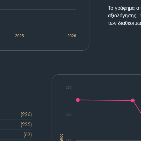
Το γράφημα απε
αξιολόγησης, 
των διαθέσιμω
2025
2026
250
(226)
200
(225)
(63)
Πλήθος
150