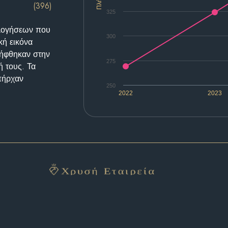
(396)
325
ολογήσεων που
300
κή εικόνα
λήφθηκαν στην
275
ή τους. Τα
υπήρχαν
250
2022
2023