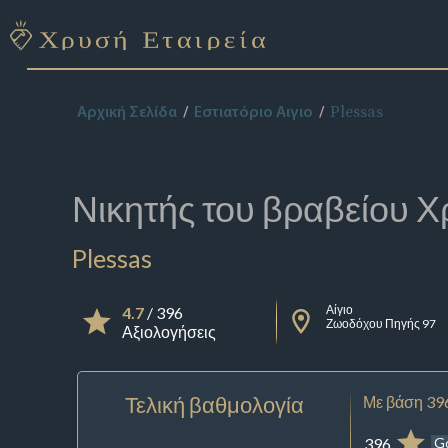
Plessas
Αρχική Σελίδα
Εστιατόριο Αιγιο
Νικητής του βραβείου
Χ
Plessas
Αίγιο
4.7
/ 396
Ζωοδόχου Πηγής 97
Αξιολογήσεις
Τελική βαθμολογία
Με βάση 39
396
G