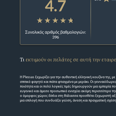
4.7
Συνολικός αριθμός βαθμολογιών:
396
Τι
εκτιμούν οι πελάτες σε αυτή την εταιρ
Η Plessas ξεχωρίζει για την αυθεντική ελληνική κουζίνα της, μ
σπιτικό φαγητό και πιάτα φτιαγμένα με μεράκι. Οι γενναιόδωρε
ποιότητα και οι πολύ λογικές τιμές δημιουργούν μια εμπειρία πο
ευγενικό και άμεσο προσωπικό ενισχύει ακόμη περισσότερο τη
ο όμορφος χώρος δίπλα στη θάλασσα προσθέτει ξεχωριστή αξία
μια επιλογή που συνδυάζει γεύση, άνεση και πραγματική σχέση 