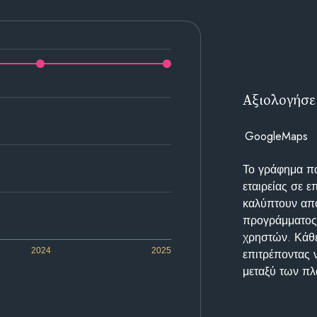
Αξιολογήσε
GoogleMaps
Το γράφημα π
εταιρείας σε 
καλύπτουν απο
προγράμματος 
χρηστών. Κάθε
2024
2025
επιτρέποντας 
μεταξύ των π