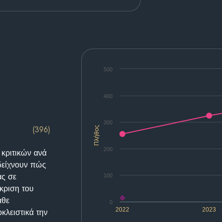
500
400
300
(396)
Πλήθος
200
 κριτικών ανά
δείχνουν πώς
ας σε
100
κριση του
άθε
0
2022
2023
κλειστικά την