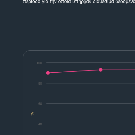
περίοδο για την οποία υπήρχαν διαθέσιμα δεδομένα
100
80
60
%
40