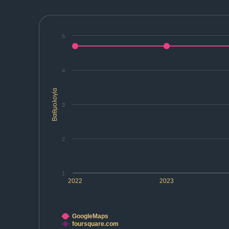
5
4
Βαθμολογία
3
2
1
2022
2023
GoogleMaps
foursquare.com