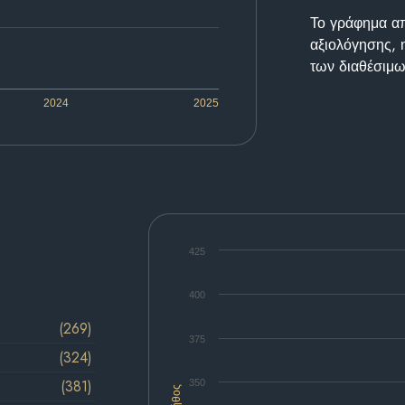
Το γράφημα απε
αξιολόγησης, 
των διαθέσιμω
2024
2025
425
400
(269)
375
(324)
(381)
350
Πλήθος