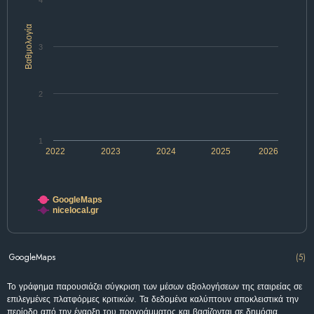
4
Βαθμολογία
3
2
1
2022
2023
2024
2025
2026
GoogleMaps
nicelocal.gr
GoogleMaps
(5)
Το γράφημα παρουσιάζει σύγκριση των μέσων αξιολογήσεων της εταιρείας σε
επιλεγμένες πλατφόρμες κριτικών. Τα δεδομένα καλύπτουν αποκλειστικά την
περίοδο από την έναρξη του προγράμματος και βασίζονται σε δημόσια