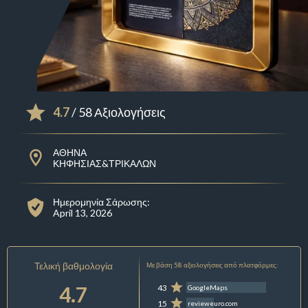
4.7
/ 58 Αξιολογήσεις
ΑΘΗΝΑ
ΚΗΦΗΣΙΑΣ&ΤΡΙΚΑΛΩΝ
Ημερομηνία Σάρωσης:
April 13, 2026
Τελική βαθμολογία
Με βάση 58 αξιολογήσεις από πλατφόρμες:
4.7
43
GoogleMaps
15
revieweuro.com