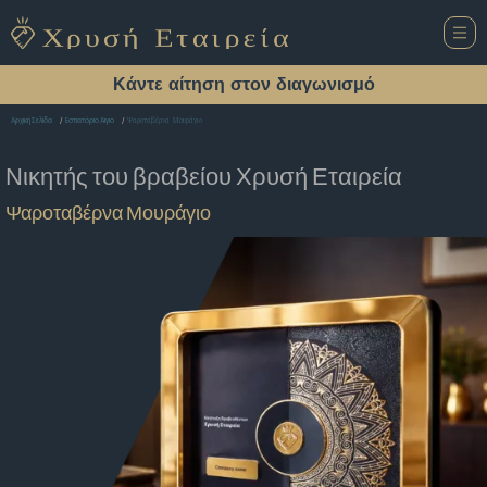
Κάντε αίτηση στον διαγωνισμό
Ψαροταβέρνα Μουράγιο
Αρχική Σελίδα
Εστιατόριο Αιγιο
Νικητής του βραβείου
Χρυσή Εταιρεία
Ψαροταβέρνα Μουράγιο