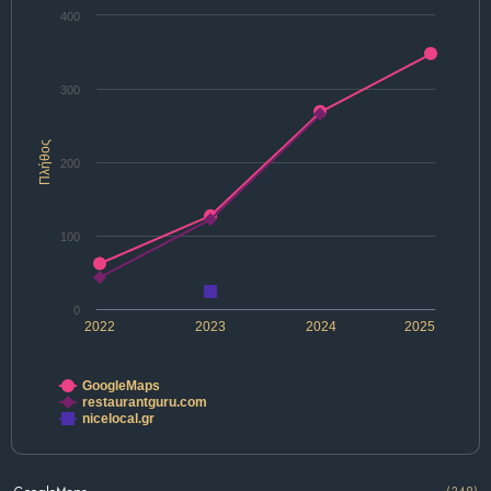
400
300
Πλήθος
200
100
0
2022
2023
2024
2025
GoogleMaps
restaurantguru.com
nicelocal.gr