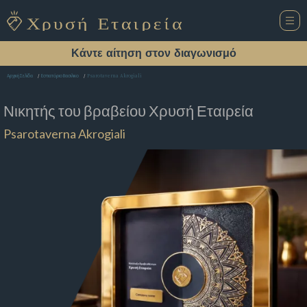
Κάντε αίτηση στον διαγωνισμό
Psarotaverna Akrogiali
Αρχική Σελίδα
Εστιατόριο Βασιλικο
Νικητής του βραβείου
Χρυσή Εταιρεία
Psarotaverna Akrogiali