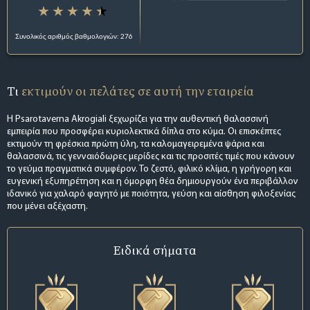
Συνολικός αριθμός βαθμολογιών: 276
Τι
εκτιμούν οι πελάτες σε αυτή την εταιρεία
Η Psarotaverna Akrogiali ξεχωρίζει για την αυθεντική θαλασσινή
εμπειρία που προσφέρει κυριολεκτικά δίπλα στο κύμα. Οι επισκέπτες
εκτιμούν τη φρέσκια πρώτη ύλη, τα καλομαγειρεμένα ψάρια και
θαλασσινά, τις γενναιόδωρες μερίδες και τις προσιτές τιμές που κάνουν
το γεύμα πραγματικά συμφέρον. Το ζεστό, φιλικό κλίμα, η γρήγορη και
ευγενική εξυπηρέτηση και η όμορφη θέα δημιουργούν ένα περιβάλλον
ιδανικό για χαλαρό φαγητό με ποιότητα, γεύση και αίσθηση φιλοξενίας
που μένει αξέχαστη.
Ειδικά σήματα