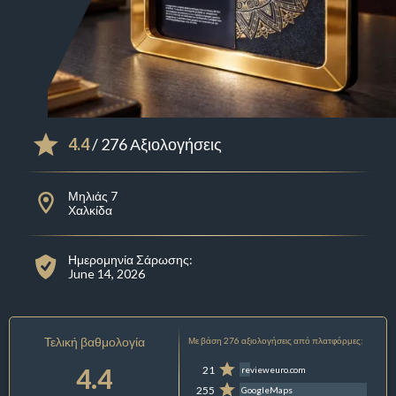
4.4
/ 276 Αξιολογήσεις
Μηλιάς 7
Χαλκίδα
Ημερομηνία Σάρωσης:
June 14, 2026
Τελική βαθμολογία
Με βάση 276 αξιολογήσεις από πλατφόρμες:
4.4
21
revieweuro.com
255
GoogleMaps