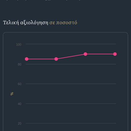
Τελική αξιολόγηση
σε ποσοστό
100
80
60
%
40
20