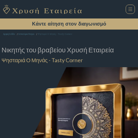
Κάντε αίτηση στον διαγωνισμό
Ψησταριά Ο Μηνάς - Tasty Corner
Αρχική Σελίδα
Εστιατόριο Πατρα
Νικητής του βραβείου
Χρυσή Εταιρεία
Ψησταριά Ο Μηνάς - Tasty Corner