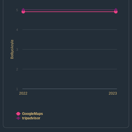
5
4
Βαθμολογία
3
2
1
2022
2023
GoogleMaps
tripadvisor