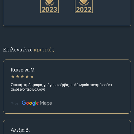
Επιλεγμένες
κριτικές
Κατερίνα Μ.
Σπιτική ατμόσφαιρα, γρήγορο σέρβις, πολύ ωραίο φαγητό σε ένα
φιλόξενο περιβάλλον!
Πηγή:
Αλεξια Β.