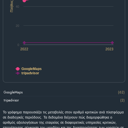
Πλήθος
40
20
0
2022
2023
GoogleMaps
tripadvisor
GoogleMaps
(62)
tripadvisor
(2)
Το γράφημα παρουσιάζει τις μεταβολές στον αριθμό κριτικών ανά πλατφόρμα
σε διαδοχικές περιόδους. Τα δεδομένα δείχνουν πώς διαμορφώθηκε ο
αριθμός αξιολογήσεων της εταιρείας σε διαφορετικές υπηρεσίες κριτικών,
επιτρέποντας σύγκριση του μεριδίου και της δραστηριότητας των χρηστών σε