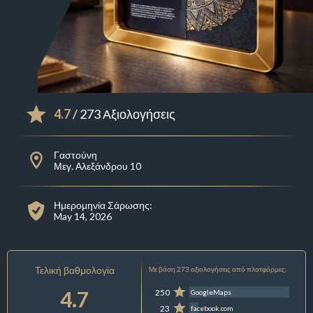
4.7
/ 273 Αξιολογήσεις
Γαστούνη
Μεγ. Αλεξάνδρου 10
Ημερομηνία Σάρωσης:
May 14, 2026
Τελική βαθμολογία
Με βάση 273 αξιολογήσεις από πλατφόρμες:
4.7
250
GoogleMaps
23
facebook.com