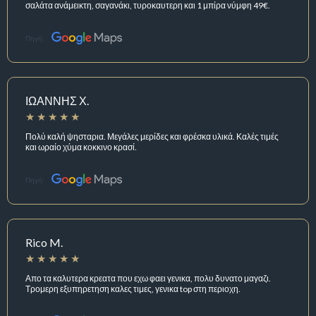
σαλάτα ανάμεικτη, σαγανάκι, τυροκαυτερη και 1 μπίρα νύμφη 49€.
Πηγή:
ΙΩΑΝΝΗΣ Χ.
Πολύ καλή ψησταρια. Μεγάλες μερίδες και φρέσκα υλικά. Καλές τιμές
και ωραίο χύμα κοκκινο κρασί.
Πηγή:
Rico M.
Απο τα καλυτερα κρεατα που εχω φαει γενικα, πολυ δυνατο μαγαζι.
Τρομερη εξυπηρετηση καλες τιμες, γενικα top στη περιοχη.