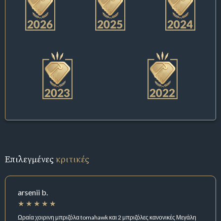
Επιλεγμένες
κριτικές
arsenii b.
Ωραία χοιρινη μπριζόλα tomahawk και 2 μπριζόλες κανονικές Μεγάλη