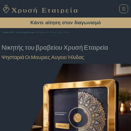
Κάντε αίτηση στον διαγωνισμό
Ψησταριά Οι Μουριες Αυγειο Ήλιδας
Αρχική Σελίδα
Εστιατόριο Γαστουνη
Νικητής του βραβείου
Χρυσή Εταιρεία
Ψησταριά Οι Μουριες Αυγειο Ήλιδας