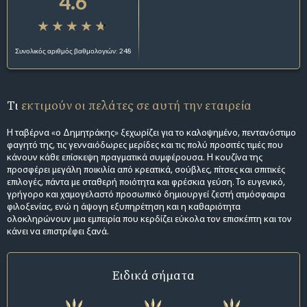
4.6
Συνολικός αριθμός βαθμολογιών: 248
Τι
εκτιμούν οι πελάτες σε αυτή την εταιρεία
Η ταβέρνα «ο Δημητράκης» ξεχωρίζει για το καλοψημένο, πεντανόστιμο
φαγητό της, τις γενναιόδωρες μερίδες και τις πολύ προσιτές τιμές που
κάνουν κάθε επίσκεψη πραγματικά συμφέρουσα. Η κουζίνα της
προσφέρει μεγάλη ποικιλία από κρεατικά, σούβλες, πίτσες και σπιτικές
επιλογές, πάντα με σταθερή ποιότητα και φρέσκια γεύση. Το ευγενικό,
γρήγορο και χαμογελαστό προσωπικό δημιουργεί ζεστή ατμόσφαιρα
φιλοξενίας, ενώ η άψογη εξυπηρέτηση και η καθαριότητα
ολοκληρώνουν μια εμπειρία που κερδίζει εύκολα τον επισκέπτη και τον
κάνει να επιστρέφει ξανά.
Ειδικά σήματα