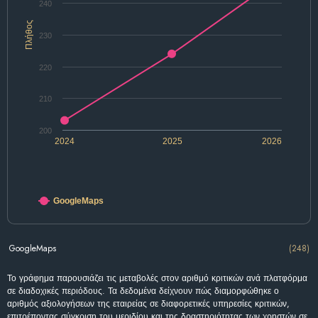
240
Πλήθος
230
220
210
200
2024
2025
2026
GoogleMaps
GoogleMaps
(248)
Το γράφημα παρουσιάζει τις μεταβολές στον αριθμό κριτικών ανά πλατφόρμα
σε διαδοχικές περιόδους. Τα δεδομένα δείχνουν πώς διαμορφώθηκε ο
αριθμός αξιολογήσεων της εταιρείας σε διαφορετικές υπηρεσίες κριτικών,
επιτρέποντας σύγκριση του μεριδίου και της δραστηριότητας των χρηστών σε