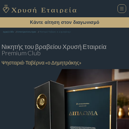
Κάντε αίτηση στον διαγωνισμό
Ψησταριά-Ταβέρνα «ο Δημητράκης»
Αρχική Σελίδα
Εστιατόριο Κατω Αχαια
Νικητής του βραβείου
Χρυσή Εταιρεία
Premium Club
Ψησταριά-Ταβέρνα «ο Δημητράκης»