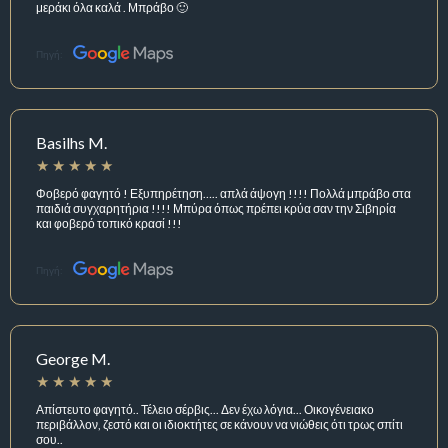
μεράκι όλα καλά . Μπράβο 🙂
Πηγή:
Basilhs M.
Φοβερό φαγητό ! Εξυπηρέτηση….. απλά άψογη !!!! Πολλά μπράβο στα
παιδιά συγχαρητήρια !!!! Μπύρα όπως πρέπει κρύα σαν την Σιβηρία
και φοβερό τοπικό κρασί !!!
Πηγή:
George M.
Απίστευτο φαγητό.. Τέλειο σέρβις... Δεν έχω λόγια... Οικογένειακο
περιβάλλον, ζεστό και οι ιδιοκτήτες σε κάνουν να νιώθεις ότι τρως σπίτι
σου..