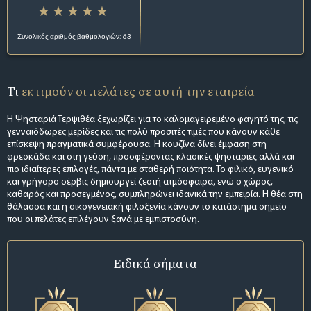
Συνολικός αριθμός βαθμολογιών: 63
Τι
εκτιμούν οι πελάτες σε αυτή την εταιρεία
Η Ψησταριά Τερψιθέα ξεχωρίζει για το καλομαγειρεμένο φαγητό της, τις
γενναιόδωρες μερίδες και τις πολύ προσιτές τιμές που κάνουν κάθε
επίσκεψη πραγματικά συμφέρουσα. Η κουζίνα δίνει έμφαση στη
φρεσκάδα και στη γεύση, προσφέροντας κλασικές ψησταριές αλλά και
πιο ιδιαίτερες επιλογές, πάντα με σταθερή ποιότητα. Το φιλικό, ευγενικό
και γρήγορο σέρβις δημιουργεί ζεστή ατμόσφαιρα, ενώ ο χώρος,
καθαρός και προσεγμένος, συμπληρώνει ιδανικά την εμπειρία. Η θέα στη
θάλασσα και η οικογενειακή φιλοξενία κάνουν το κατάστημα σημείο
που οι πελάτες επιλέγουν ξανά με εμπιστοσύνη.
Ειδικά σήματα