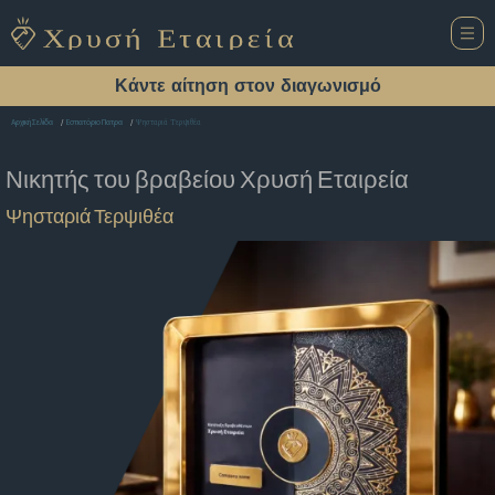
Κάντε αίτηση στον διαγωνισμό
Ψησταριά Τερψιθέα
Αρχική Σελίδα
Εστιατόριο Πατρα
Νικητής του βραβείου
Χρυσή Εταιρεία
Ψησταριά Τερψιθέα