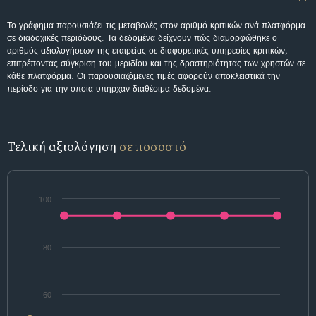
Το γράφημα παρουσιάζει τις μεταβολές στον αριθμό κριτικών ανά πλατφόρμα
σε διαδοχικές περιόδους. Τα δεδομένα δείχνουν πώς διαμορφώθηκε ο
αριθμός αξιολογήσεων της εταιρείας σε διαφορετικές υπηρεσίες κριτικών,
επιτρέποντας σύγκριση του μεριδίου και της δραστηριότητας των χρηστών σε
κάθε πλατφόρμα. Οι παρουσιαζόμενες τιμές αφορούν αποκλειστικά την
περίοδο για την οποία υπήρχαν διαθέσιμα δεδομένα.
Τελική αξιολόγηση
σε ποσοστό
100
80
60