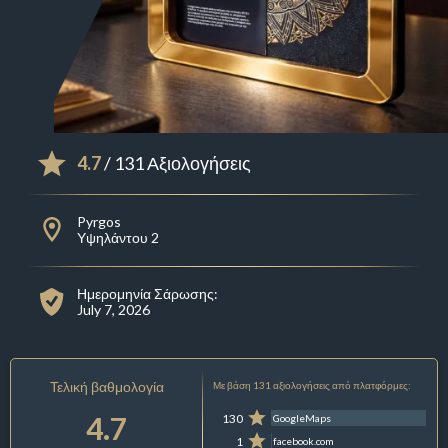
4.7
/ 131 Αξιολογήσεις
Pyrgos
Υψηλάντου 2
Ημερομηνία Σάρωσης:
July 7, 2026
Τελική βαθμολογία
Με βάση 131 αξιολογήσεις από πλατφόρμες:
4.7
130
GoogleMaps
1
facebook.com