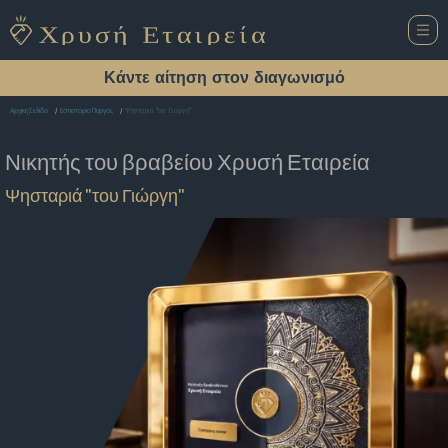
Κάντε αίτηση στον διαγωνισμό
Ψησταριά "του Γιώργη"
Αρχική Σελίδα
Εστιατόριο Πυργος
Νικητής του βραβείου
Χρυσή Εταιρεία
Ψησταριά "του Γιώργη"