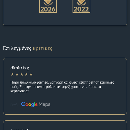
Επιλεγμένες
κριτικές
dimitris g.
Παρά πολύ καλό φαγητό, γρήγορη και φιλική εξυπηρέτηση και καλές
τιμές. Συστήνεται ανεπιφύλακτα!*μην ξεχάσετε να πάρετε τα
κεφτεδακια!
Πηγή: