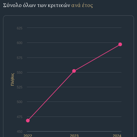
Σύνολο όλων των κριτικών
ανά έτος
625
600
575
550
Πλήθος
525
500
475
450
2022
2023
2024