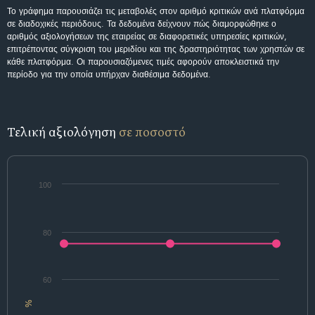
Το γράφημα παρουσιάζει τις μεταβολές στον αριθμό κριτικών ανά πλατφόρμα
σε διαδοχικές περιόδους. Τα δεδομένα δείχνουν πώς διαμορφώθηκε ο
αριθμός αξιολογήσεων της εταιρείας σε διαφορετικές υπηρεσίες κριτικών,
επιτρέποντας σύγκριση του μεριδίου και της δραστηριότητας των χρηστών σε
κάθε πλατφόρμα. Οι παρουσιαζόμενες τιμές αφορούν αποκλειστικά την
περίοδο για την οποία υπήρχαν διαθέσιμα δεδομένα.
Τελική αξιολόγηση
σε ποσοστό
100
80
60
%