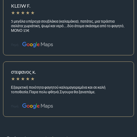
KLEIW F.
5 μεγάλα υπέροχα σουβλάκια (καλαμάκια), πατάτες, μια τεράστια
σαλάτα χωριάτικη, ψωμί και νερό....δύο άτομα σκάσαμε από το φαγητό,
ΜΟΝΟ 15€
Πηγή:
στεφανος κ.
Εξαιρετική ποιότητα φαγητού καλομαγειρεμένα και σε καλή
τοποθεσία.Παρα πολυ φθηνά.Σιγουρα θα ξαναπάμε.
Πηγή: