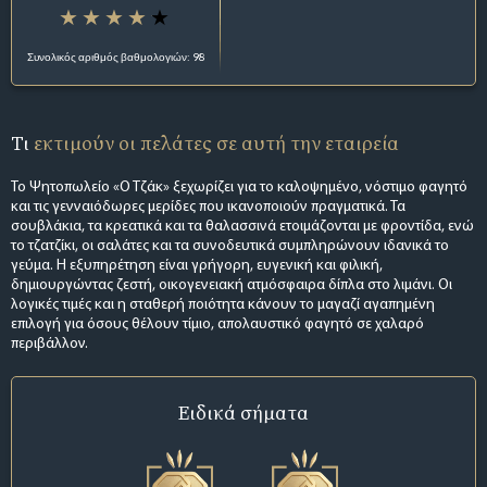
Συνολικός αριθμός βαθμολογιών: 98
Τι
εκτιμούν οι πελάτες σε αυτή την εταιρεία
Το Ψητοπωλείο «Ο Τζάκ» ξεχωρίζει για το καλοψημένο, νόστιμο φαγητό
και τις γενναιόδωρες μερίδες που ικανοποιούν πραγματικά. Τα
σουβλάκια, τα κρεατικά και τα θαλασσινά ετοιμάζονται με φροντίδα, ενώ
το τζατζίκι, οι σαλάτες και τα συνοδευτικά συμπληρώνουν ιδανικά το
γεύμα. Η εξυπηρέτηση είναι γρήγορη, ευγενική και φιλική,
δημιουργώντας ζεστή, οικογενειακή ατμόσφαιρα δίπλα στο λιμάνι. Οι
λογικές τιμές και η σταθερή ποιότητα κάνουν το μαγαζί αγαπημένη
επιλογή για όσους θέλουν τίμιο, απολαυστικό φαγητό σε χαλαρό
περιβάλλον.
Ειδικά σήματα