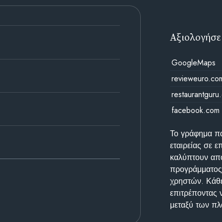
Αξιολογήσε
GoogleMaps
revieweuro.co
restaurantguru
facebook.com
Το γράφημα π
εταιρείας σε 
καλύπτουν απο
προγράμματος 
χρηστών. Κάθε
επιτρέποντας 
μεταξύ των π