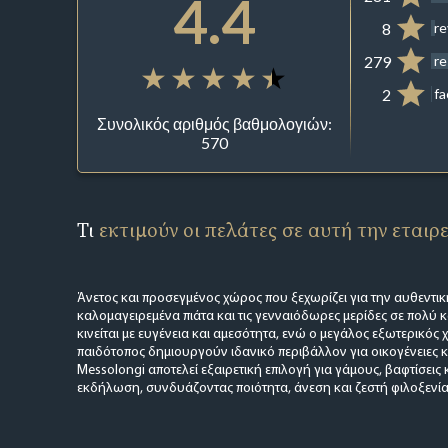
4.4
8
r
279
re
2
f
Συνολικός αριθμός βαθμολογιών:
570
Τι
εκτιμούν οι πελάτες σε αυτή την εταιρ
Άνετος και προσεγμένος χώρος που ξεχωρίζει για την αυθεντικ
καλομαγειρεμένα πιάτα και τις γενναιόδωρες μερίδες σε πολύ κ
κινείται με ευγένεια και αμεσότητα, ενώ ο μεγάλος εξωτερικός 
παιδότοπος δημιουργούν ιδανικό περιβάλλον για οικογένειες κ
Messolongi αποτελεί εξαιρετική επιλογή για γάμους, βαφτίσεις
εκδήλωση, συνδυάζοντας ποιότητα, άνεση και ζεστή φιλοξενία