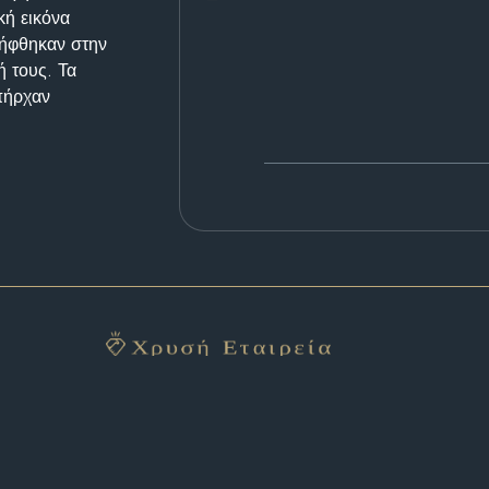
κή εικόνα
λήφθηκαν στην
ή τους. Τα
υπήρχαν