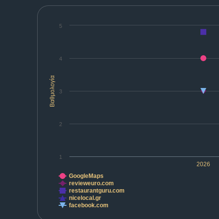
5
4
Βαθμολογία
3
2
1
2026
GoogleMaps
revieweuro.com
restaurantguru.com
nicelocal.gr
facebook.com