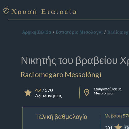
Radiomega
Αρχική Σελίδα
Εστιατόριο Μεσολογγι
Νικητής του βραβείου
Χ
Radiomegaro Messolóngi
Σταυροπούλου 31
4.4
/ 570
Mesolóngion
Αξιολογήσεις
Τελική βαθμολογία
Με βάση 57
281
G