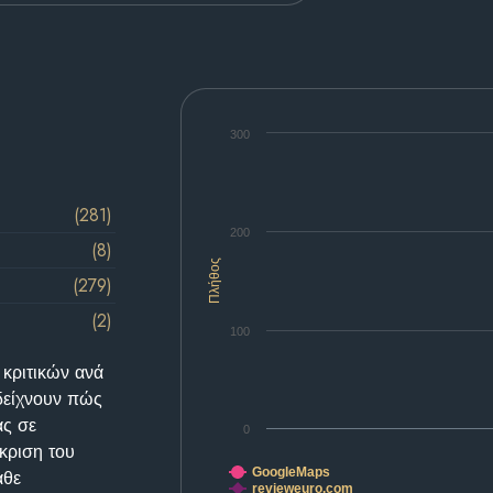
300
(281)
200
(8)
Πλήθος
(279)
(2)
100
 κριτικών ανά
δείχνουν πώς
ας σε
0
κριση του
GoogleMaps
άθε
revieweuro.com