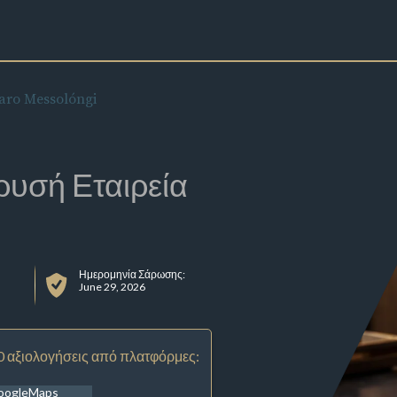
ro Messolóngi
ρυσή Εταιρεία
Ημερομηνία Σάρωσης:
June 29, 2026
0 αξιολογήσεις από πλατφόρμες:
oogleMaps