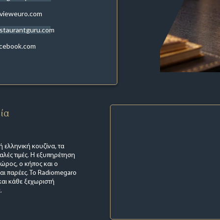
evieweuro.com
staurantguru.com
acebook.com
εία
ή ελληνική κουζίνα, τα
αλές τιμές. Η εξυπηρέτηση
χώρος, ο κήπος και ο
αι παρέες. Το Radiomegaro
 και κάθε ξεχωριστή
.