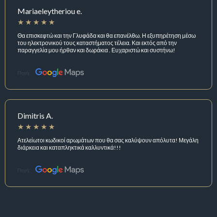
Mariaeleytheriou e.
Θα επισκεφτώ και την Γλυφάδα και θα επανέλθω. Η εξυπηρέτηση μέσω
του ηλεκτρονικού τους καταστήματος τέλεια. Και εκτός από την
παραγγελία μου ήρθαν και δωράκια . Ευχαριστώ και συστήνω!
Πηγή:
Dimitris A.
Ατελείωτοι κωδικοί αρωμάτων που θα σας καλύψουν απόλυτα! Μεγάλη
διάρκεια και καταπληκτικά καλλυντικά!!!
Πηγή: