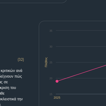
35
30
(32)
Πλήθος
25
 κριτικών ανά
δείχνουν πώς
20
ας σε
κριση του
άθε
15
2025
κλειστικά την
.