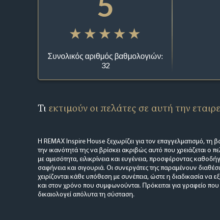
5
Συνολικός αριθμός βαθμολογιών:
32
Τι
εκτιμούν οι πελάτες σε αυτή την εταιρ
Η REMAX Inspire House ξεχωρίζει για τον επαγγελματισμό, τη 
την ικανότητά της να βρίσκει ακριβώς αυτό που χρειάζεται ο π
με αμεσότητα, ειλικρίνεια και ευγένεια, προσφέροντας καθοδή
σαφήνεια και σιγουριά. Οι συνεργάτες της παραμένουν διαθέσ
χειρίζονται κάθε υπόθεση με συνέπεια, ώστε η διαδικασία να εξ
και στον χρόνο που συμφωνούνται. Πρόκειται για γραφείο που 
δικαιολογεί απόλυτα τη σύσταση.