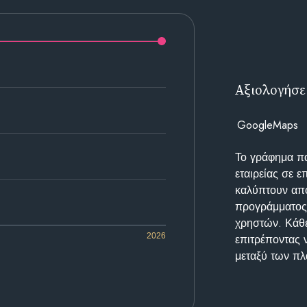
Αξιολογήσε
GoogleMaps
Το γράφημα π
εταιρείας σε 
καλύπτουν απο
προγράμματος 
χρηστών. Κάθε
2026
επιτρέποντας 
μεταξύ των π