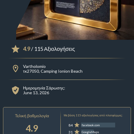
4.9
/ 115 Αξιολογήσεις
Vartholomio
τκ27050, Camping Ionion Beach
Ημερομηνία Σάρωσης:
June 13, 2026
Τελική βαθμολογία
Με βάση 115 αξιολογήσεις από πλατφόρμες:
4.9
84
facebook.com
31
GoogleMaps