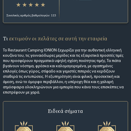
Συνολικός αριθμός βαθμολογιών: 115
Τι
εκτιμούν οι πελάτες σε αυτή την εταιρεία
Το Restaurant Camping IONION ξεχωρίζει για την αυθεντική ελληνική
κουζίνα του, τις γενναιόδωρες μερίδες και τις εξαιρετικά προσιτές τιμές
που προσφέρουν πραγματικά υψηλή σχέση ποιότητας-τιμής. Τα πιάτα
βγαίνουν νόστιμα, φρέσκα και καλομαγειρεμένα, με αγαπημένες
επιλογές όπως γύρος, στίφαδο και γεμιστές πιπεριές να κερδίζουν
σταθερά τις εντυπώσεις. Η εξυπηρέτηση είναι φιλική, προσεκτική και
άμεση, ενώ το όμορφο περιβάλλον, η υπέροχη θέα και η χαλαρή
ατμόσφαιρα ολοκληρώνουν μια εμπειρία που κάνει τους επισκέπτες να
επιστρέφουν με χαρά.
Ειδικά σήματα