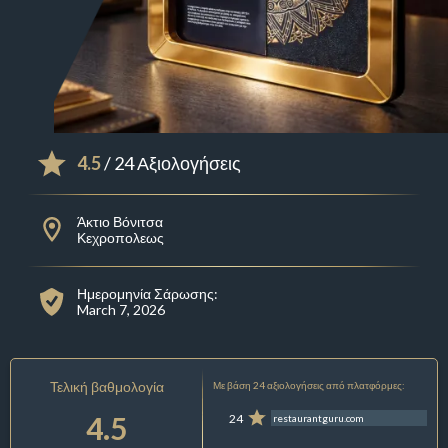
4.5
/ 24 Αξιολογήσεις
Άκτιο Βόνιτσα
Κεχροπολεως
Ημερομηνία Σάρωσης:
March 7, 2026
Τελική βαθμολογία
Με βάση 24 αξιολογήσεις από πλατφόρμες:
4.5
24
restaurantguru.com