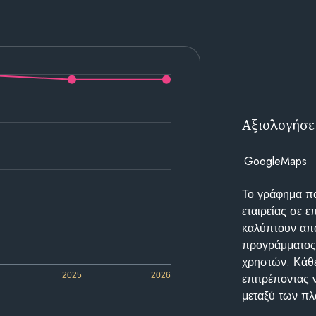
Αξιολογήσε
GoogleMaps
Το γράφημα π
εταιρείας σε 
καλύπτουν απο
προγράμματος 
χρηστών. Κάθε
2025
2026
επιτρέποντας 
μεταξύ των π