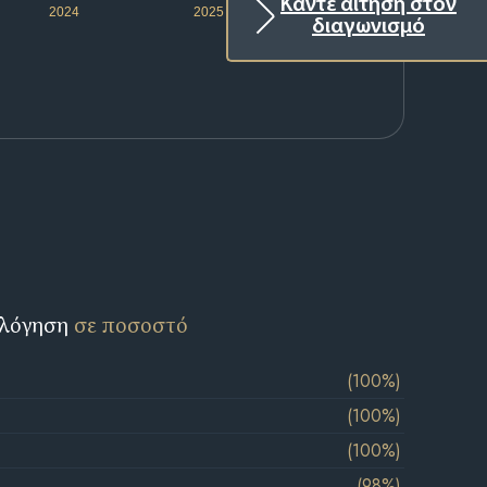
Κάντε αίτηση στον
2024
2025
2026
διαγωνισμό
ολόγηση
σε ποσοστό
(100%)
(100%)
(100%)
(98%)