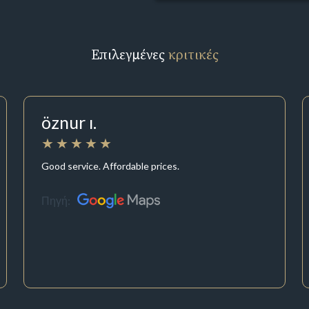
Επιλεγμένες
κριτικές
öznur ı.
Good service. Affordable prices.
Πηγή: