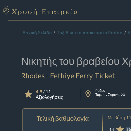
R
Αρχική Σελίδα
Ταξιδιωτικό πρακτορείο Ροδοσ
Νικητής του βραβείου
Χ
Rhodes - Fethiye Ferry Ticket
Ρόδος
4.9
/ 11
Ταρπον Σπρινκς 20
Αξιολογήσεις
Τελική βαθμολογία
Με βάση 11
11
G