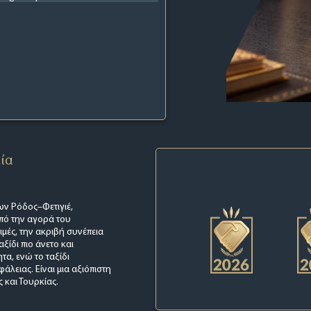
εία
ων Ρόδος–Φετιγιέ,
πό την αγορά του
τιμές, την ακριβή συνέπεια
ξίδι πιο άνετο και
τα, ενώ το ταξίδι
λειας. Είναι μια αξιόπιστη
 και Τουρκίας.