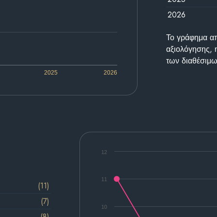
2026
Το γράφημα απε
αξιολόγησης, 
των διαθέσιμω
2025
2026
12
11
(11)
(7)
10
(8)