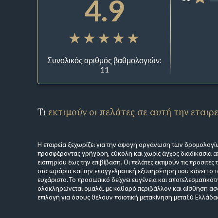
4.9
Συνολικός αριθμός βαθμολογιών:
11
Τι
εκτιμούν οι πελάτες σε αυτή την εταιρ
Η εταιρεία ξεχωρίζει για την άψογη οργάνωση των δρομολογί
προσφέροντας γρήγορη, εύκολη και χωρίς άγχος διαδικασία α
εισιτηρίου έως την επιβίβαση. Οι πελάτες εκτιμούν τις προσιτές 
στα ωράρια και την επαγγελματική εξυπηρέτηση που κάνει το τα
ευχάριστο. Το προσωπικό δείχνει ευγένεια και αποτελεσματικότη
ολοκληρώνεται ομαλά, με καθαρό περιβάλλον και αίσθηση ασφά
επιλογή για όσους θέλουν ποιοτική μετακίνηση μεταξύ Ελλάδας