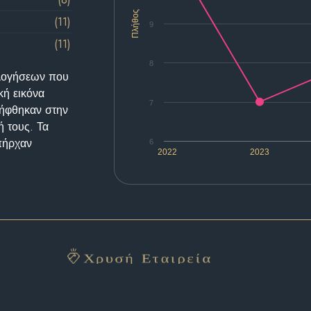
Πλήθος
(11)
9
(11)
8
ολογήσεων που
κή εικόνα
7
λήφθηκαν στην
ή τους. Τα
υπήρχαν
6
2022
2023