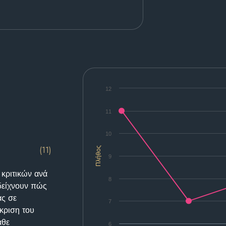
12
11
10
(11)
Πλήθος
9
 κριτικών ανά
8
δείχνουν πώς
ας σε
7
κριση του
άθε
6