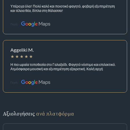
Υπέροχα όλα! Πολύ καλό και ποιοτικό φαγητό, φοβερή εξυπηρέτηση
και τέλεια θέα, δίπλα στη θάλασσα!
Πηγή:
Aggeliki M.
Η πιο ωραία τοποθεσία στο Γαλαξείδι. Φαγητό νόστιμο και επιλεκτικό.
Ατμόσφαιρα μουσική και εξυπηρέτηση εξαιρετική. Καλή αρχή
Πηγή:
Αξιολογήσεις
ανά πλατφόρμα