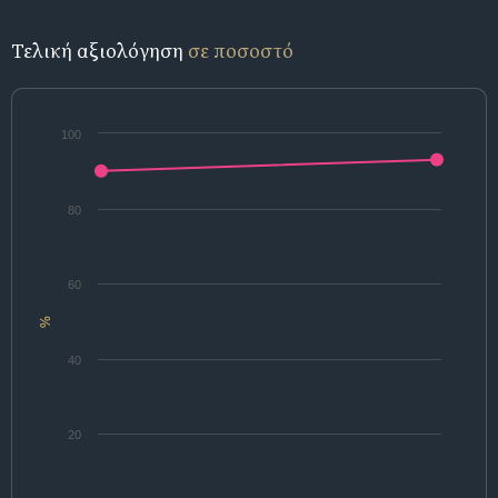
Τελική αξιολόγηση
σε ποσοστό
100
80
60
%
40
20