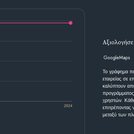
Αξιολογήσε
GoogleMaps
Το γράφημα π
εταιρείας σε 
καλύπτουν απο
προγράμματος 
χρηστών. Κάθε
2024
επιτρέποντας 
μεταξύ των π