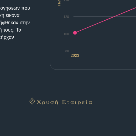
ολογήσεων που
κή εικόνα
120
λήφθηκαν στην
ή τους. Τα
100
υπήρχαν
80
2023