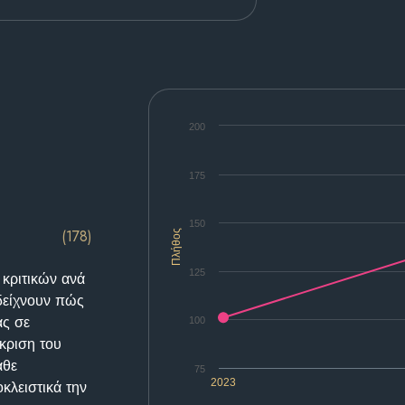
200
175
150
(178)
Πλήθος
125
 κριτικών ανά
δείχνουν πώς
ας σε
100
κριση του
άθε
75
2023
κλειστικά την