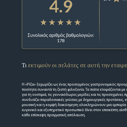
4.9
Συνολικός αριθμός βαθμολογιών:
178
Τι
εκτιμούν οι πελάτες σε αυτή την εταιρ
Η «Ρίζα» ξεχωρίζει ως ένας προσεγμένος γαστρονομικός προο
ποιότητα συναντά τη ζεστή φιλοξενία. Τα πιάτα ετοιμάζονται μ
για τη νοστιμιά, τις γενναιόδωρες μερίδες και τις προσεγμένες 
συνδυάζει παραδοσιακές γεύσεις με δημιουργικές προτάσεις, 
μουσική και η κομψή διακόσμηση ολοκληρώνουν μια εμπειρία π
ευγενικό και εξυπηρετικό προσωπικό δίνει στον επισκέπτη αίσθ
κάθε επίσκεψη πραγματική απόλαυση.