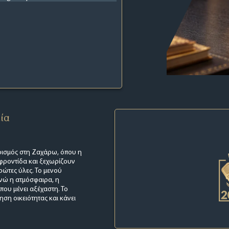
εία
ρισμός στη Ζαχάρω, όπου η
ε φροντίδα και ξεχωρίζουν
πρώτες ύλες. Το μενού
ενώ η ατμόσφαιρα, η
ου μένει αξέχαστη. Το
ηση οικειότητας και κάνει