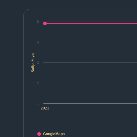
5
4
Βαθμολογία
3
2
1
2023
GoogleMaps