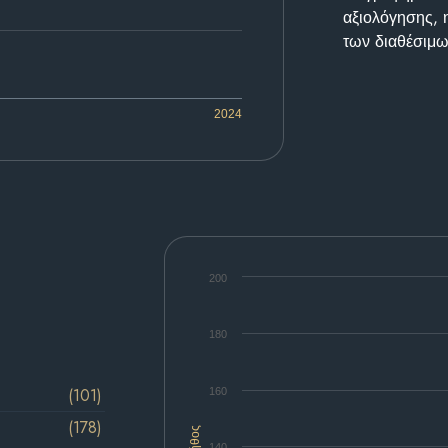
αξιολόγησης, 
των διαθέσιμω
2024
200
180
(101)
160
(178)
Πλήθος
140