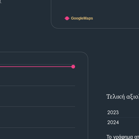
.
GoogleMaps
Τελική αξι
2023
2024
Το γράφημα απε