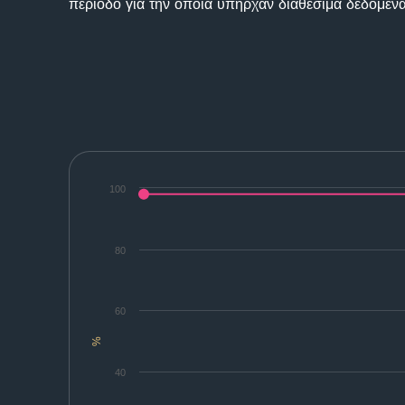
περίοδο για την οποία υπήρχαν διαθέσιμα δεδομένα
100
80
60
%
40