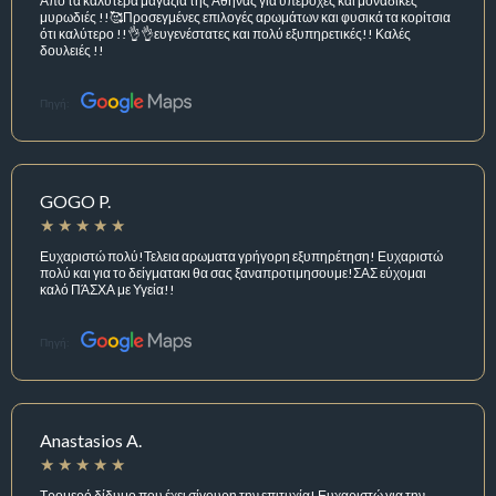
Από τα καλύτερα μαγαζιά της Αθήνας για υπέροχες και μοναδικές
μυρωδιές !!🥰Προσεγμένες επιλογές αρωμάτων και φυσικά τα κορίτσια
ότι καλύτερο !!👌👌ευγενέστατες και πολύ εξυπηρετικές!! Καλές
δουλειές !!
Πηγή:
GOGO P.
Ευχαριστώ πολύ!Τελεια αρωματα γρήγορη εξυπηρέτηση! Ευχαριστώ
πολύ και για το δείγματακι θα σας ξαναπροτιμησουμε!ΣΑΣ εύχομαι
καλό ΠΆΣΧΑ με Υγεία!!
Πηγή:
Anastasios A.
Τρομερό δίδυμο που έχει σίγουρη την επιτυχία! Ευχαριστώ για την