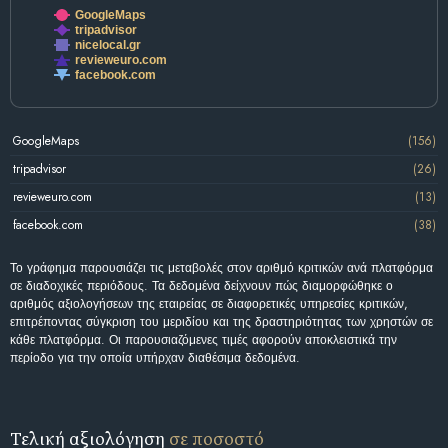
GoogleMaps
tripadvisor
nicelocal.gr
revieweuro.com
facebook.com
GoogleMaps
(156)
tripadvisor
(26)
revieweuro.com
(13)
facebook.com
(38)
Το γράφημα παρουσιάζει τις μεταβολές στον αριθμό κριτικών ανά πλατφόρμα
σε διαδοχικές περιόδους. Τα δεδομένα δείχνουν πώς διαμορφώθηκε ο
αριθμός αξιολογήσεων της εταιρείας σε διαφορετικές υπηρεσίες κριτικών,
επιτρέποντας σύγκριση του μεριδίου και της δραστηριότητας των χρηστών σε
κάθε πλατφόρμα. Οι παρουσιαζόμενες τιμές αφορούν αποκλειστικά την
περίοδο για την οποία υπήρχαν διαθέσιμα δεδομένα.
Τελική αξιολόγηση
σε ποσοστό