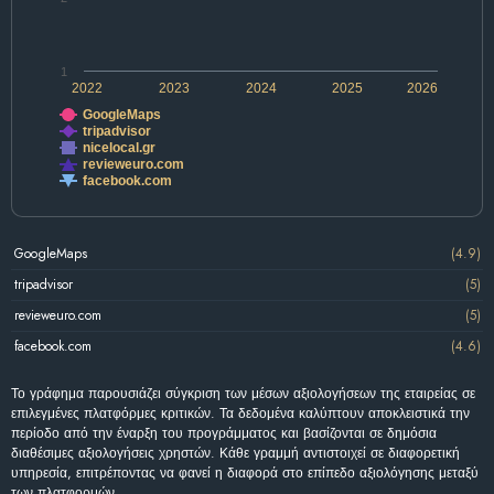
1
2022
2023
2024
2025
2026
GoogleMaps
tripadvisor
nicelocal.gr
revieweuro.com
facebook.com
GoogleMaps
(4.9)
tripadvisor
(5)
revieweuro.com
(5)
facebook.com
(4.6)
Το γράφημα παρουσιάζει σύγκριση των μέσων αξιολογήσεων της εταιρείας σε
επιλεγμένες πλατφόρμες κριτικών. Τα δεδομένα καλύπτουν αποκλειστικά την
περίοδο από την έναρξη του προγράμματος και βασίζονται σε δημόσια
διαθέσιμες αξιολογήσεις χρηστών. Κάθε γραμμή αντιστοιχεί σε διαφορετική
υπηρεσία, επιτρέποντας να φανεί η διαφορά στο επίπεδο αξιολόγησης μεταξύ
των πλατφορμών.