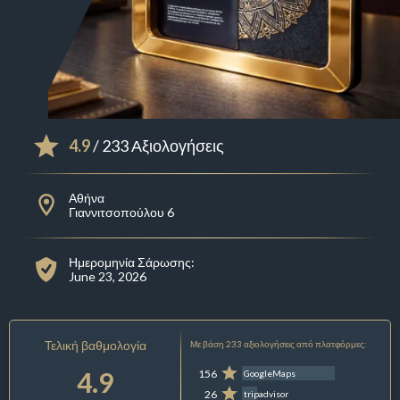
4.9
/ 233 Αξιολογήσεις
Αθήνα
Γιαννιτσοπούλου 6
Ημερομηνία Σάρωσης:
June 23, 2026
Τελική βαθμολογία
Με βάση 233 αξιολογήσεις από πλατφόρμες:
4.9
156
GoogleMaps
26
tripadvisor