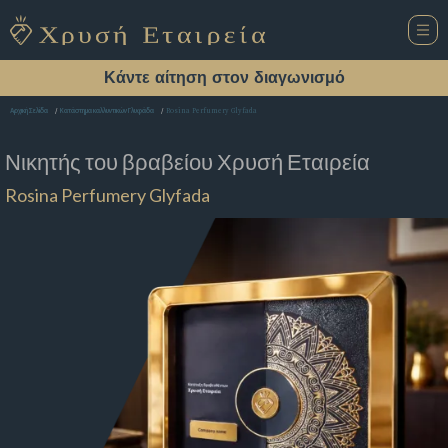
Κάντε αίτηση στον διαγωνισμό
Rosina Perfumery Glyfada
Αρχική Σελίδα
Κατάστημα καλλυντικών Γλυφάδα
Νικητής του βραβείου
Χρυσή Εταιρεία
Rosina Perfumery Glyfada