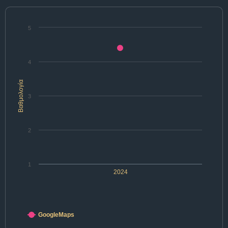
5
4
Βαθμολογία
3
2
1
2024
GoogleMaps