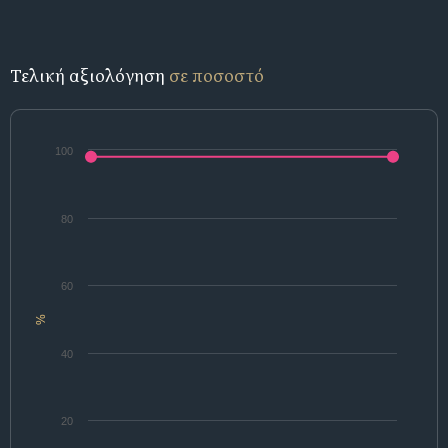
Τελική αξιολόγηση
σε ποσοστό
100
80
60
%
40
20