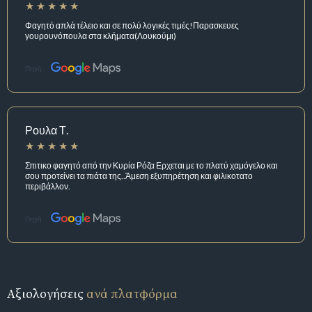
Φαγητό απλά τέλειο και σε πολύ λογικές τιμές!Παρασκευες
γουρουνόπουλα στα κλήματα(Λουκούμι)
Πηγή:
Ρουλα Τ.
Σπιτικο φαγητό από την Κυρία Ρόζα Ερχεται με το πλατύ χαμόγελο και
σου προτείνει τα πιάτα της..Άμεση εξυπηρέτηση και φιλικοτατο
περιβάλλον.
Πηγή:
Αξιολογήσεις
ανά πλατφόρμα