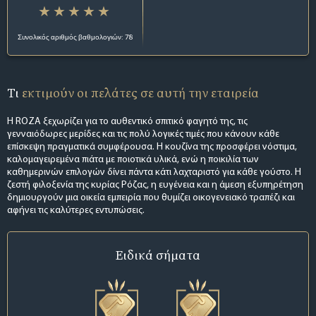
Συνολικός αριθμός βαθμολογιών: 78
Τι
εκτιμούν οι πελάτες σε αυτή την εταιρεία
Η ROZA ξεχωρίζει για το αυθεντικό σπιτικό φαγητό της, τις
γενναιόδωρες μερίδες και τις πολύ λογικές τιμές που κάνουν κάθε
επίσκεψη πραγματικά συμφέρουσα. Η κουζίνα της προσφέρει νόστιμα,
καλομαγειρεμένα πιάτα με ποιοτικά υλικά, ενώ η ποικιλία των
καθημερινών επιλογών δίνει πάντα κάτι λαχταριστό για κάθε γούστο. Η
ζεστή φιλοξενία της κυρίας Ρόζας, η ευγένεια και η άμεση εξυπηρέτηση
δημιουργούν μια οικεία εμπειρία που θυμίζει οικογενειακό τραπέζι και
αφήνει τις καλύτερες εντυπώσεις.
Ειδικά σήματα