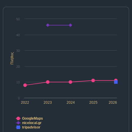
50
40
30
Πλήθος
20
10
0
2022
2023
2024
2025
2026
GoogleMaps
nicelocal.gr
tripadvisor