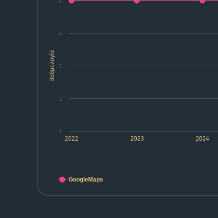
5
4
Βαθμολογία
3
2
1
2022
2023
2024
GoogleMaps