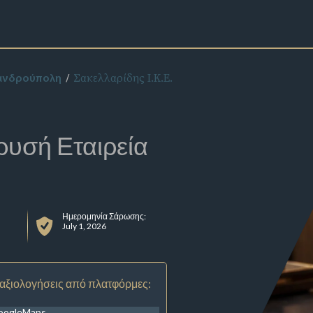
Σακελλαρίδης Ι.Κ.Ε.
ξανδρούπολη
ρυσή Εταιρεία
Ημερομηνία Σάρωσης:
July 1, 2026
 αξιολογήσεις από πλατφόρμες:
oogleMaps