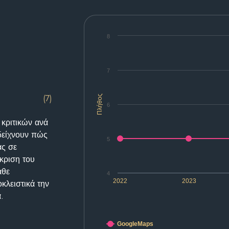
8
7
(7)
Πλήθος
6
 κριτικών ανά
δείχνουν πώς
5
ας σε
κριση του
άθε
4
2022
2023
κλειστικά την
.
GoogleMaps