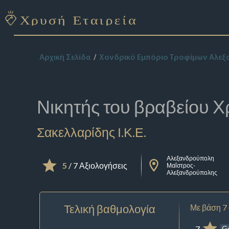
Αρχική Σελίδα
Χονδρικό Εμπόριο Τροφίμων Αλε
Νικητής του βραβείου
Χ
Σακελλαρίδης Ι.Κ.Ε.
Αλεξανδρούπολη
5
/ 7 Αξιολογήσεις
Μαΐστρος-
Αλεξανδρούπολης
Τελική βαθμολογία
Με βάση 7
7
G