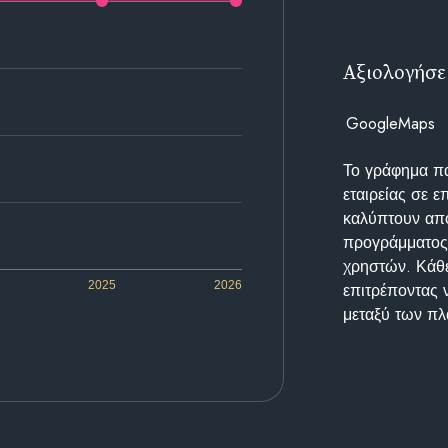
Αξιολογήσε
GoogleMaps
Το γράφημα π
εταιρείας σε 
καλύπτουν απο
προγράμματος 
χρηστών. Κάθε
2025
2026
επιτρέποντας 
μεταξύ των π