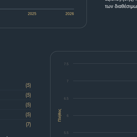
των διαθέσιμω
2025
2026
7.5
7
(5)
(5)
6.5
(5)
Πλήθος
(5)
6
(7)
5.5