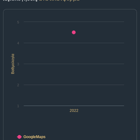
5
4
Βαθμολογία
3
2
1
2022
GoogleMaps