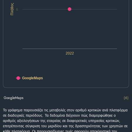
Πλήθος
6
2022
GoogleMaps
GoogleMaps
(6)
Το γράφημα παρουσιάζει τις μεταβολές στον αριθμό κριτικών ανά πλατφόρμα
σε διαδοχικές περιόδους. Τα δεδομένα δείχνουν πώς διαμορφώθηκε ο
αριθμός αξιολογήσεων της εταιρείας σε διαφορετικές υπηρεσίες κριτικών,
επιτρέποντας σύγκριση του μεριδίου και της δραστηριότητας των χρηστών σε
κάθε πλατφόρμα. Οι παρουσιαζόμενες τιμές αφορούν αποκλειστικά την