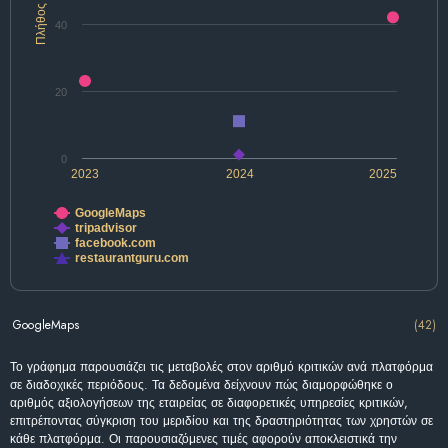
Πλήθος
40
20
0
2023
2024
2025
GoogleMaps
tripadvisor
facebook.com
restaurantguru.com
GoogleMaps
(42)
Το γράφημα παρουσιάζει τις μεταβολές στον αριθμό κριτικών ανά πλατφόρμα
σε διαδοχικές περιόδους. Τα δεδομένα δείχνουν πώς διαμορφώθηκε ο
αριθμός αξιολογήσεων της εταιρείας σε διαφορετικές υπηρεσίες κριτικών,
επιτρέποντας σύγκριση του μεριδίου και της δραστηριότητας των χρηστών σε
κάθε πλατφόρμα. Οι παρουσιαζόμενες τιμές αφορούν αποκλειστικά την