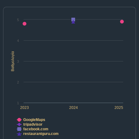
5
4
Βαθμολογία
3
2
1
2023
2024
2025
GoogleMaps
tripadvisor
facebook.com
restaurantguru.com