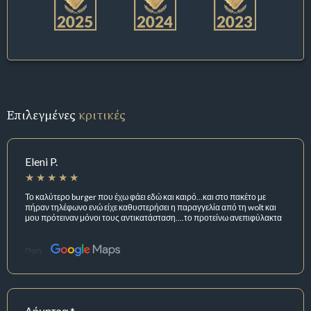
Επιλεγμένες
κριτικές
Eleni P.
Το καλύτερο burger που έχω φάει εδώ και καιρό...και στο πακέτο με
πήραν τηλέφωνο ενώ είχε καθυστερήσει η παραγγελία από τη wolt και
μου πρότειναν μόνοι τους αντικατάσταση....το προτείνω ανεπιφύλακτα
Πηγή: