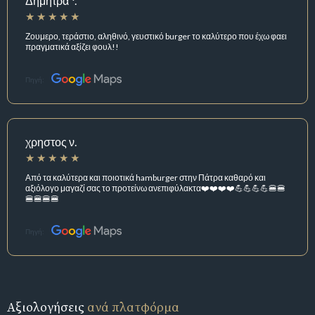
Δήμητρα *.
Ζουμερο, τεράστιο, αληθινό, γευστικό burger το καλύτερο που έχω φαει
πραγματικά αξίζει φουλ!!
Πηγή:
χρηστος ν.
Από τα καλύτερα και ποιοτικά hamburger στην Πάτρα καθαρό και
αξιόλογο μαγαζί σας το προτείνω ανεπιφύλακτα❤️❤️❤️❤️💪💪💪💪🍔🍔
🍔🍔🍔🍔
Πηγή:
Αξιολογήσεις
ανά πλατφόρμα