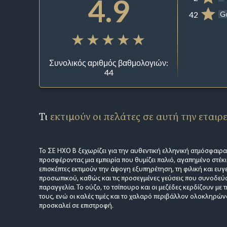
4.9
42
G
Συνολικός αριθμός βαθμολογιών:
44
Τι
εκτιμούν οι πελάτες σε αυτή την εταιρ
Το ΣΕ ΗΧΟ Β ξεχωρίζει για την αυθεντική ελληνική ατμόσφαιρα 
προσφέροντας μια εμπειρία που θυμίζει παλιό, αγαπημένο στέκι
επισκέπτες εκτιμούν την άψογη εξυπηρέτηση, τη φιλική και ευγ
προσωπικού, καθώς και τις προσεγμένες γεύσεις που συνοδεύ
παραγγελία. Το ούζο, το τσίπουρο και οι μεζέδες κερδίζουν με τ
τους, ενώ οι καλές τιμές και το χαλαρό περιβάλλον ολοκληρών
προσκαλεί σε επιστροφή.