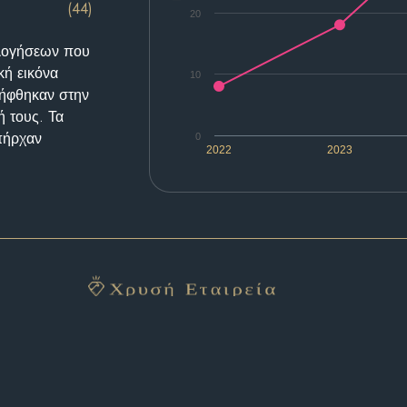
(44)
20
ολογήσεων που
κή εικόνα
10
λήφθηκαν στην
ή τους. Τα
υπήρχαν
0
2022
2023