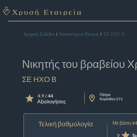
ΣΕ ΗΧΟ Β
Αρχική Σελίδα
Εστιατόριο Πατρα
Νικητής του βραβείου
Χ
ΣΕ ΗΧΟ Β
Πάτρα
4.9
/ 44
Κορίνθου 271
Αξιολογήσεις
Τελική βαθμολογία
Με βάση 44
2
f