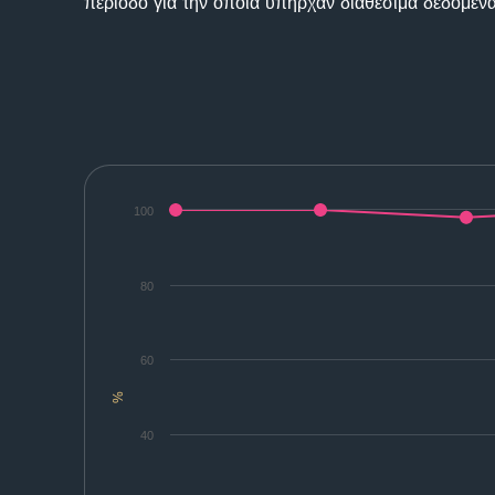
περίοδο για την οποία υπήρχαν διαθέσιμα δεδομένα
100
80
60
%
40