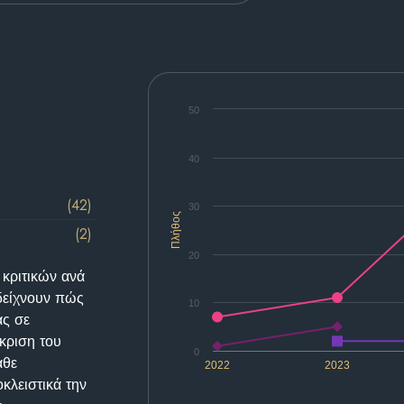
50
40
(42)
30
Πλήθος
(2)
20
 κριτικών ανά
δείχνουν πώς
10
ας σε
κριση του
0
άθε
2022
2023
κλειστικά την