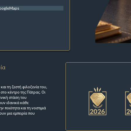
oogleMaps
εία
και τη ζεστή φιλοξενία του,
 στο κέντρο της Πάτρας. Οι
ενική στάση του
ουν ιδανικά κάθε
ην ποιότητα και τη νοστιμιά
ουν μια εμπειρία που