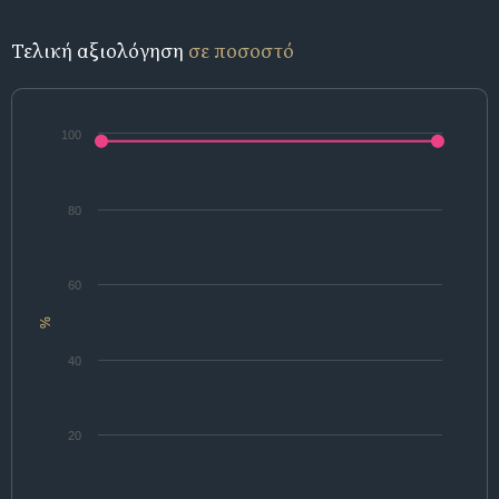
Τελική αξιολόγηση
σε ποσοστό
100
80
60
%
40
20