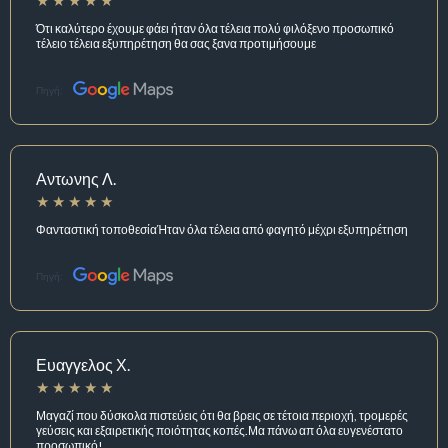
Ότι καλύτερο έχουμε φάει ήταν όλα τέλεια πολύ φιλόξενο προσωπικό
τέλειο τέλεια εξυπηρέτηση θα σας ξανα προτιμήσουμε
Πηγή:
Αντωνης Λ.
Φανταστική τοποθεσίαΉταν όλα τέλεια από φαγητό μέχρι εξυπηρέτηση
Πηγή:
Ευαγγελος Χ.
Μαγαζί που δύσκολα πιστεύεις ότι θα βρεις σε τέτοια περιοχή, τρομερές
γεύσεις και εξαιρετικής ποιότητας κοπές.Μα πάνω απ όλα ευγενέστατο
προσωπικό!