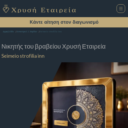
Κάντε αίτηση στον διαγωνισμό
Seimeio strofilia inn
Αρχική Σελίδα
Εστιατόριο Σ. Σ. Βαρδασ
Νικητής του βραβείου
Χρυσή Εταιρεία
Seimeio strofilia inn