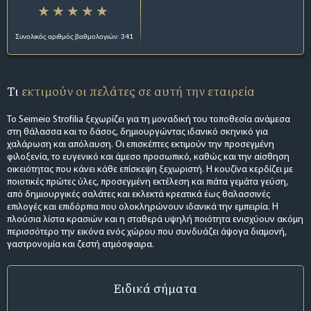
Συνολικός αριθμός βαθμολογιών: 341
Τι
εκτιμούν οι πελάτες σε αυτή την εταιρεία
Το Seimeio Strofilia ξεχωρίζει για τη μοναδική του τοποθεσία ανάμεσα
στη θάλασσα και το δάσος, δημιουργώντας ιδανικό σκηνικό για
χαλάρωση και απόλαυση. Οι επισκέπτες εκτιμούν την προσεγμένη
φιλοξενία, το ευγενικό και άμεσο προσωπικό, καθώς και την αίσθηση
οικειότητας που κάνει κάθε επίσκεψη ξεχωριστή. Η κουζίνα κερδίζει με
ποιοτικές πρώτες ύλες, προσεγμένη εκτέλεση και πιάτα γεμάτα γεύση,
από δημιουργικές σαλάτες και εκλεκτά κρεατικά έως θαλασσινές
επιλογές και επιδόρπια που ολοκληρώνουν ιδανικά την εμπειρία. Η
πλούσια λίστα κρασιών και η σταθερά υψηλή ποιότητα ενισχύουν ακόμη
περισσότερο την εικόνα ενός χώρου που συνδυάζει άψογα διαμονή,
γαστρονομία και ζεστή ατμόσφαιρα.
Ειδικά σήματα