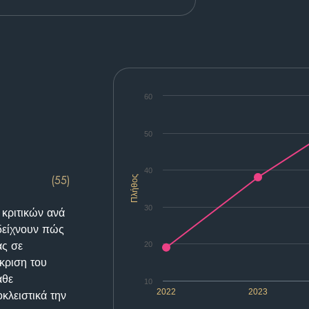
60
50
40
(55)
Πλήθος
30
 κριτικών ανά
δείχνουν πώς
ας σε
20
κριση του
άθε
10
2022
2023
κλειστικά την