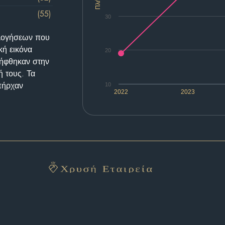
(55)
30
ολογήσεων που
κή εικόνα
20
λήφθηκαν στην
ή τους. Τα
υπήρχαν
10
2022
2023