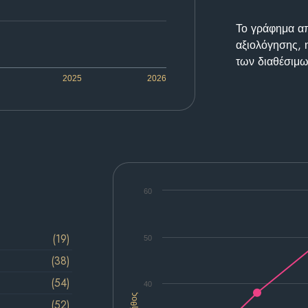
Το γράφημα απε
αξιολόγησης, 
των διαθέσιμω
2025
2026
60
(19)
50
(38)
(54)
40
Πλήθος
(52)