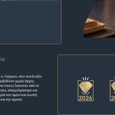
εία
 κ. Γιώργου, που συνδυάζει
εριβάλλον χωρίς άγχος,
για όσους ξεκινούν από το
σεις, επαγγελματισμό και
ριά στο τιμόνι και σωστή
 και την άριστη