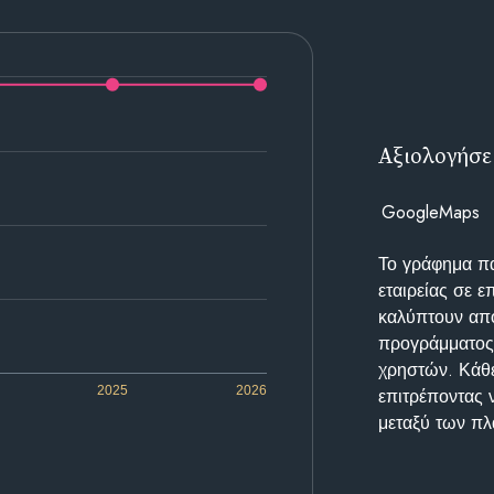
Αξιολογήσε
GoogleMaps
Το γράφημα π
εταιρείας σε 
καλύπτουν απο
προγράμματος 
χρηστών. Κάθε
2025
2026
επιτρέποντας 
μεταξύ των π