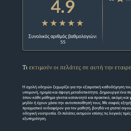
4.9
Συνολικός αριθμός βαθμολογιών:
55
Τι
εκτιμούν οι πελάτες σε αυτή την εταιρ
Η σχολή οδηγών ξεχωρίζει για την εξαιρετική καθοδήγηση του
υπομονή, ηρεμία και άψογη μεταδοτικότητα. Δημιουργεί ένα π
όπου κάθε μάθημα γίνεται κατανοητό και πρακτικό, ακόμη και 
μηδέν ή έχουν χάσει την αυτοπεποίθησή τους. Με σαφείς εξηγή
πραγματικό ενδιαφέρον για τον μαθητή, βοηθά να χτιστεί σιγου
οδηγική νοοτροπία. Οι πελάτες εκτιμούν επίσης τις λογικές τιμές
εξυπηρέτηση.