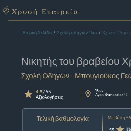
Σχολή Οδηγών
Αρχική Σελίδα
Σχολή οδηγών Ίλιο
Νικητής του βραβείου
Χ
Σχολή Οδηγών - Μπουγιούκος Γε
Ίλιον
4.9
/ 55
Αγίου Φανουρίου 27
Αξιολογήσεις
Τελική βαθμολογία
Με βάση 55
55
G