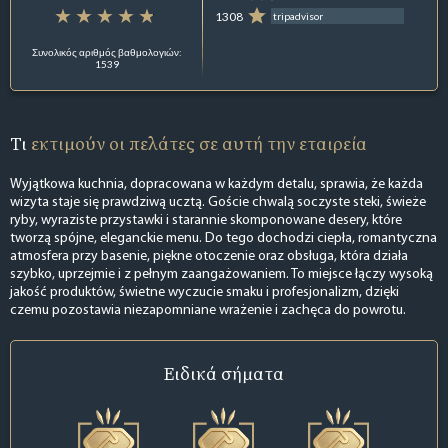
1308
tripadvisor
Συνολικός αριθμός βαθμολογιών:
1539
Τι
εκτιμούν οι πελάτες σε αυτή την εταιρεία
Wyjątkowa kuchnia, dopracowana w każdym detalu, sprawia, że każda
wizyta staje się prawdziwą ucztą. Goście chwalą soczyste steki, świeże
ryby, wyraziste przystawki i starannie skomponowane desery, które
tworzą spójne, eleganckie menu. Do tego dochodzi ciepła, romantyczna
atmosfera przy basenie, piękne otoczenie oraz obsługa, która działa
szybko, uprzejmie i z pełnym zaangażowaniem. To miejsce łączy wysoką
jakość produktów, świetne wyczucie smaku i profesjonalizm, dzięki
czemu pozostawia niezapomniane wrażenie i zachęca do powrotu.
Ειδικά σήματα