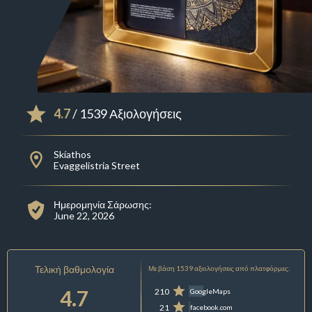
4.7
/ 1539 Αξιολογήσεις
Skíathos
Evaggelistria Street
Ημερομηνία Σάρωσης:
June 22, 2026
Τελική βαθμολογία
Με βάση 1539 αξιολογήσεις από πλατφόρμες:
4.7
210
GoogleMaps
21
facebook.com