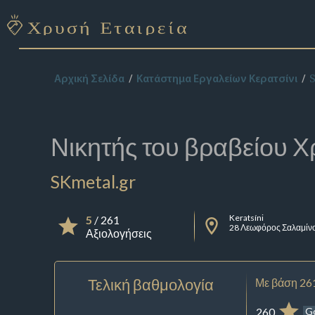
S
Αρχική Σελίδα
Κατάστημα Εργαλείων Κερατσίνι
Νικητής του βραβείου
Χ
SKmetal.gr
Keratsíni
5
/ 261
28 Λεωφόρος Σαλαμίν
Αξιολογήσεις
Τελική βαθμολογία
Με βάση 26
260
G