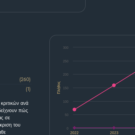
300
250
200
(260)
Πλήθος
(1)
150
100
 κριτικών ανά
δείχνουν πώς
50
ας σε
κριση του
0
άθε
2022
2023