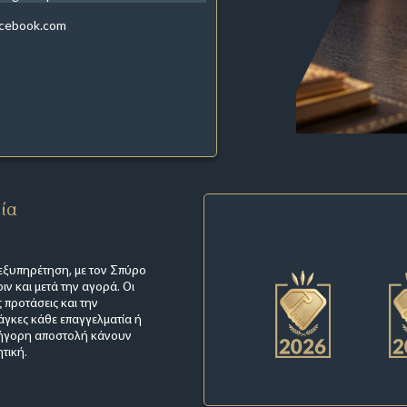
acebook.com
εία
ή εξυπηρέτηση, με τον Σπύρο
ν και μετά την αγορά. Οι
 προτάσεις και την
άγκες κάθε επαγγελματία ή
 γρήγορη αποστολή κάνουν
τική.