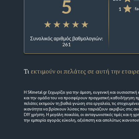
5
1
f
Συνολικός αριθμός βαθμολογιών:
261
Τι
εκτιμούν οι πελάτες σε αυτή την εταιρ
Η SKmetal.gr ξεχωρίζει για την άμεση, ευγενική και ουσιαστικ
και την ομάδα του να προσφέρουν πραγματική καθοδήγηση πρι
πελάτες εκτιμούν τη βαθιά γνώση στα εργαλεία, τις στοχευμένες
ικανότητα να βρίσκουν λύσεις που ταιριάζουν ακριβώς στις αν
DIY χρήστη. Η μεγάλη ποικιλία, οι ανταγωνιστικές τιμές και η
την εμπειρία αγοράς εύκολη, αξιόπιστη και απολύτως ικανοποιη