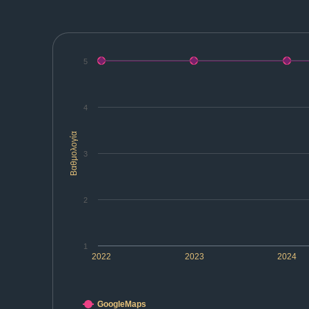
5
4
Βαθμολογία
3
2
1
2022
2023
2024
GoogleMaps