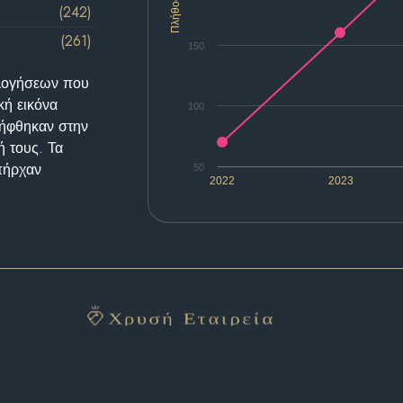
Πλήθος
(242)
(261)
150
ολογήσεων που
κή εικόνα
100
λήφθηκαν στην
ή τους. Τα
υπήρχαν
50
2022
2023