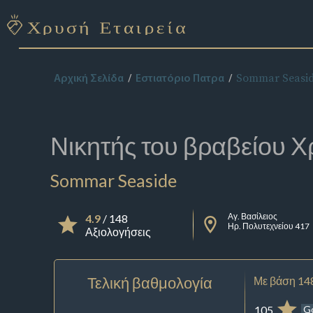
Sommar Seasi
Αρχική Σελίδα
Εστιατόριο Πατρα
Νικητής του βραβείου
Χ
Sommar Seaside
Αγ. Βασίλειος
4.9
/ 148
Ηρ. Πολυτεχνείου 417
Αξιολογήσεις
Τελική βαθμολογία
Με βάση 14
105
G