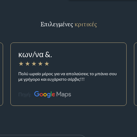
Επιλεγμένες
κριτικές
κων/να &.
Πολύ ωραίο μέρος για να απολαύσεις το μπάνιο σου
με γρήγορο και ευχάριστο σέρβις!!!
Πηγή: