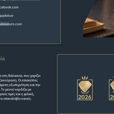
acebook.com
ipadvisor
evieweuro.com
εία
α στη θάλασσα, που χαρίζει
ξεκούραση. Οι επισκέπτες
 άμεση εξυπηρέτηση και την
Το μενού κερδίζει με
ικές τιμές και η φιλική,
α επαναλάβει κανείς.