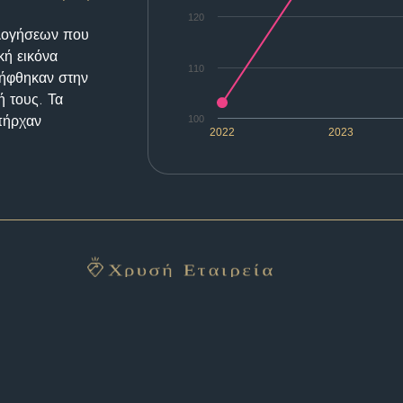
120
ολογήσεων που
κή εικόνα
110
λήφθηκαν στην
ή τους. Τα
υπήρχαν
100
2022
2023