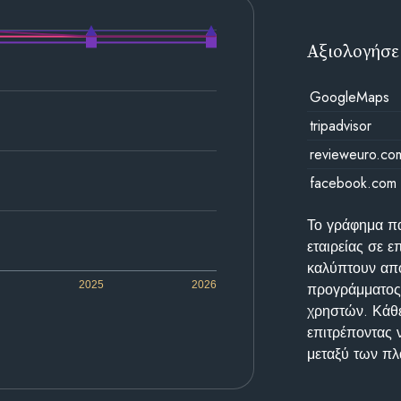
Αξιολογήσε
GoogleMaps
tripadvisor
revieweuro.co
facebook.com
Το γράφημα π
εταιρείας σε 
καλύπτουν απο
2025
2026
προγράμματος 
χρηστών. Κάθε
επιτρέποντας 
μεταξύ των π