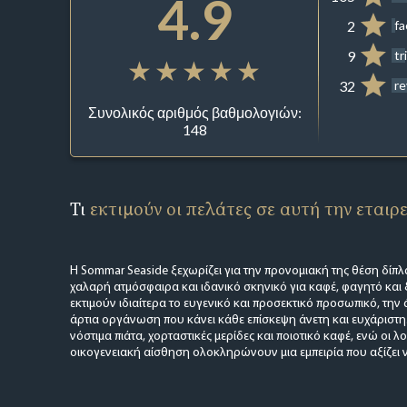
4.9
2
f
9
tr
32
r
Συνολικός αριθμός βαθμολογιών:
148
Τι
εκτιμούν οι πελάτες σε αυτή την εταιρ
Η Sommar Seaside ξεχωρίζει για την προνομιακή της θέση δίπλ
χαλαρή ατμόσφαιρα και ιδανικό σκηνικό για καφέ, φαγητό και 
εκτιμούν ιδιαίτερα το ευγενικό και προσεκτικό προσωπικό, την
άρτια οργάνωση που κάνει κάθε επίσκεψη άνετη και ευχάριστη. 
νόστιμα πιάτα, χορταστικές μερίδες και ποιοτικό καφέ, ενώ οι λογ
οικογενειακή αίσθηση ολοκληρώνουν μια εμπειρία που αξίζει ν