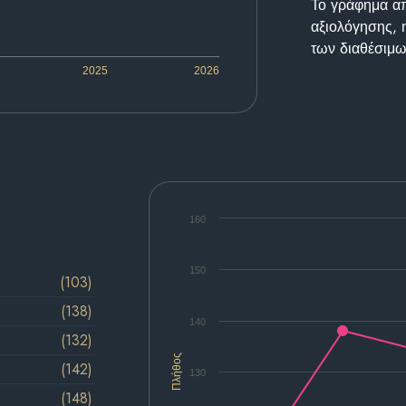
Το γράφημα απε
αξιολόγησης, 
των διαθέσιμω
2025
2026
160
150
(103)
(138)
140
(132)
Πλήθος
(142)
130
(148)