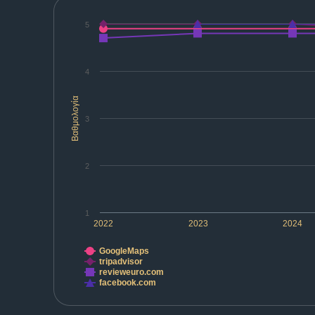
5
4
Βαθμολογία
3
2
1
2022
2023
2024
GoogleMaps
tripadvisor
revieweuro.com
facebook.com