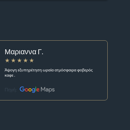
Μαριαννα Γ.
Άψογη εξυπηρέτηση ωραία ατμόσφαιρα φοβερός
καφε .
Πηγή: