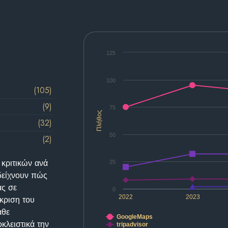
125
100
(105)
(9)
75
Πλήθος
(32)
50
(2)
 κριτικών ανά
25
δείχνουν πώς
ας σε
0
2022
2023
κριση του
άθε
GoogleMaps
κλειστικά την
tripadvisor