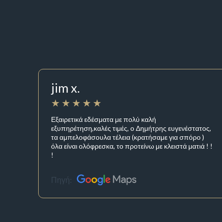
jim x.
Εξαιρετικά εδέσματα με πολύ καλή
εξυπηρέτηση,καλές τιμές, ο Δημήτρης ευγενέστατος,
τα αμπελοφάσουλα τέλεια (κρατήσαμε για σπόρο )
όλα είναι ολόφρεσκα, το προτείνω με κλειστά ματιά ! !
!
Πηγή: