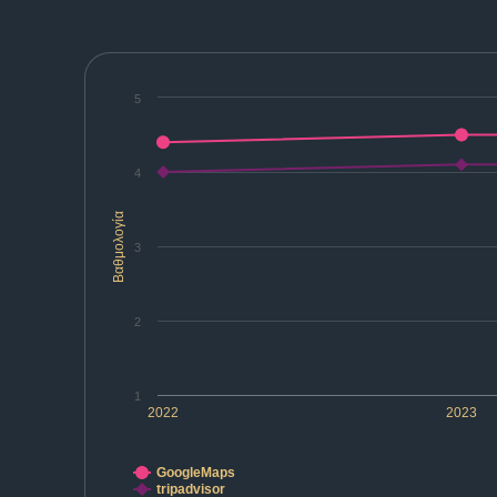
5
4
Βαθμολογία
3
2
1
2022
2023
GoogleMaps
tripadvisor