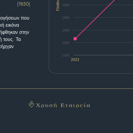
Πλήθος
(1850)
1500
ολογήσεων που
1400
κή εικόνα
1300
λήφθηκαν στην
ή τους. Τα
1200
υπήρχαν
1100
2022