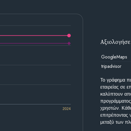
Αξιολογήσε
GoogleMaps
tripadvisor
Το γράφημα π
εταιρείας σε 
καλύπτουν απο
προγράμματος 
χρηστών. Κάθε
2024
επιτρέποντας 
μεταξύ των π