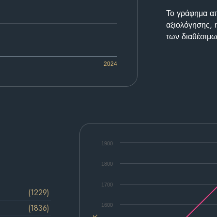
Το γράφημα απε
αξιολόγησης, 
των διαθέσιμω
2024
1900
1800
1700
(1229)
1600
(1836)