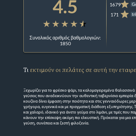
4.5
1679
G
171
tr
Συνολικός αριθμός βαθμολογιών:
1850
Τι
εκτιμούν οι πελάτες σε αυτή την εταιρ
Ξεχωρίζει για το φρέσκο ψάρι, τα καλομαγειρεμένα θαλασσινά 
γεύσεις που αναδεικνύουν την αυθεντική ταβερνίσια εμπειρία 
κουζίνα δίνει έμφαση στην ποιότητα και στις γενναιόδωρες μερίδ
γρήγορα, ευγενικά και με πραγματική διάθεση εξυπηρέτησης. 
και χαλαρό, ιδανικό για άνετο γεύμα στο λιμάνι, με τιμές που π
κάνουν την επίσκεψη ακόμη πιο ελκυστική. Πρόκειται για μια ε
γεύση, συνέπεια και ζεστή φιλοξενία.