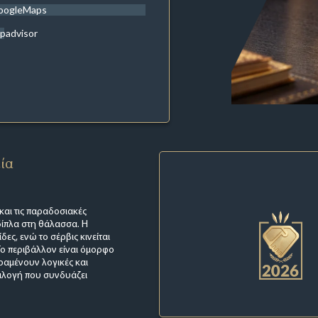
oogleMaps
ipadvisor
εία
και τις παραδοσιακές
δίπλα στη θάλασσα. Η
ες, ενώ το σέρβις κινείται
Το περιβάλλον είναι όμορφο
αραμένουν λογικές και
πιλογή που συνδυάζει