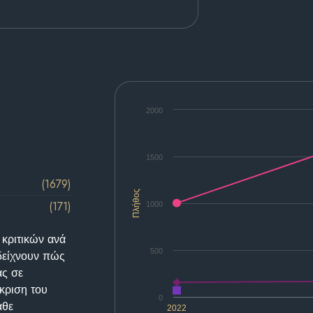
2000
1500
(1679)
Πλήθος
(171)
1000
 κριτικών ανά
500
δείχνουν πώς
ας σε
κριση του
0
άθε
2022