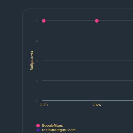
5
4
Βαθμολογία
3
2
1
2023
2024
GoogleMaps
restaurantguru.com