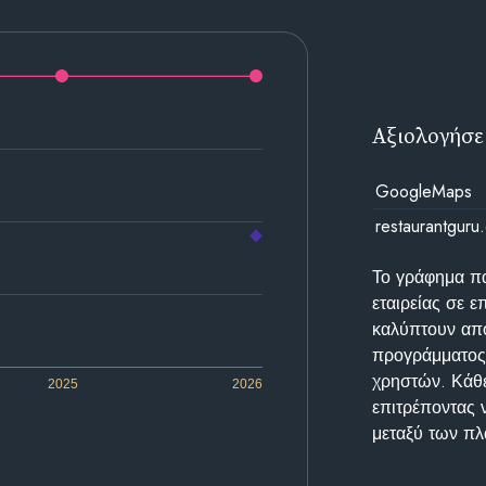
Αξιολογήσε
GoogleMaps
restaurantguru
Το γράφημα π
εταιρείας σε 
καλύπτουν απο
προγράμματος 
χρηστών. Κάθε
2025
2026
επιτρέποντας 
μεταξύ των π