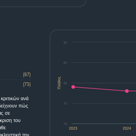
90
85
(87)
Πλήθος
(73)
80
 κριτικών ανά
75
δείχνουν πώς
ας σε
κριση του
70
άθε
2023
2024
κλειστικά την