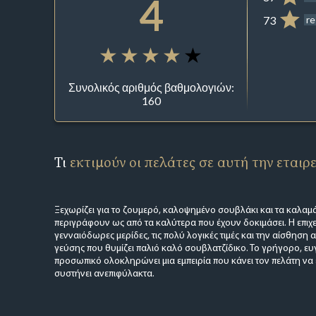
4
73
re
Συνολικός αριθμός βαθμολογιών:
160
Τι
εκτιμούν οι πελάτες σε αυτή την εταιρ
Ξεχωρίζει για το ζουμερό, καλοψημένο σουβλάκι και τα καλαμά
περιγράφουν ως από τα καλύτερα που έχουν δοκιμάσει. Η επιχεί
γενναιόδωρες μερίδες, τις πολύ λογικές τιμές και την αίσθηση
γεύσης που θυμίζει παλιό καλό σουβλατζίδικο. Το γρήγορο, ευγ
προσωπικό ολοκληρώνει μια εμπειρία που κάνει τον πελάτη να ε
συστήνει ανεπιφύλακτα.