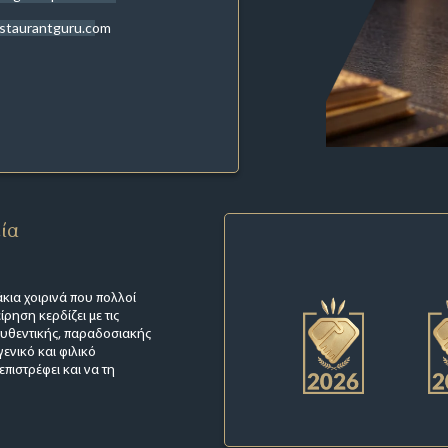
staurantguru.com
εία
κια χοιρινά που πολλοί
ρηση κερδίζει με τις
 αυθεντικής, παραδοσιακής
ενικό και φιλικό
πιστρέφει και να τη