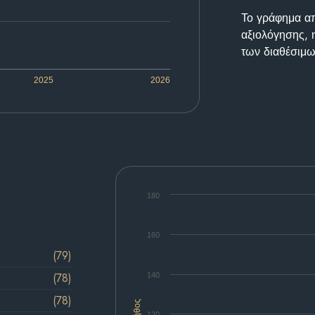
Το γράφημα απε
αξιολόγησης, 
των διαθέσιμω
2025
2026
180
160
(79)
(78)
140
(78)
Πλήθος
120