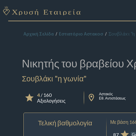
Σουβλάκι "η
Αρχική Σελίδα
Εστιατόριο Αστακοσ
Νικητής του βραβείου
Χ
Σουβλάκι "η γωνία"
Αστακός
4
/ 160
Εθ. Αντιστάσεως
Αξιολογήσεις
Τελική βαθμολογία
Με βάση 16
87
G