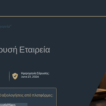
 γωνία"
ρυσή Εταιρεία
Ημερομηνία Σάρωσης:
June 25, 2026
0 αξιολογήσεις από πλατφόρμες:
oogleMaps