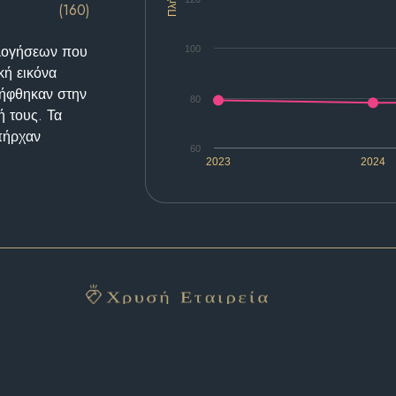
(160)
ολογήσεων που
100
κή εικόνα
λήφθηκαν στην
80
ή τους. Τα
υπήρχαν
60
2023
2024