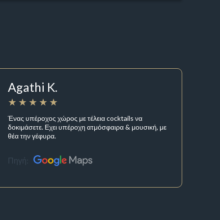
Agathi K.
Ένας υπέροχος χώρος με τέλεια cocktails να
δοκιμάσετε. Εχει υπέροχη ατμόσφαιρα & μουσική, με
θέα την γέφυρα.
Πηγή: