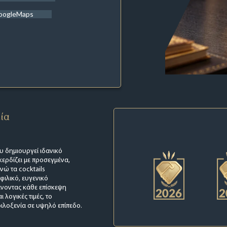
oogleMaps
εία
υ δημιουργεί ιδανικό
κερδίζει με προσεγμένα,
νώ τα cocktails
φιλικό, ευγενικό
νοντας κάθε επίσκεψη
λογικές τιμές, το
ιλοξενία σε υψηλό επίπεδο.