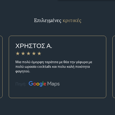
Επιλεγμένες
κριτικές
ΧΡΗΣΤΟΣ Α.
Μια πολύ όμορφη ταράτσα με θέα την γέφυρα με
πολύ ωρααία cocktails και πολυ καλή ποιότητα
φαγητού.
Πηγή: