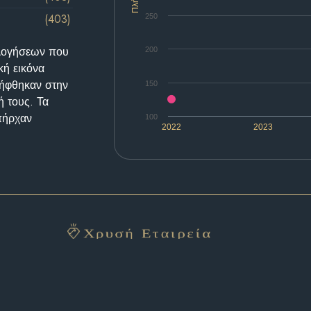
(403)
250
ολογήσεων που
200
κή εικόνα
λήφθηκαν στην
150
ή τους. Τα
υπήρχαν
100
2022
2023