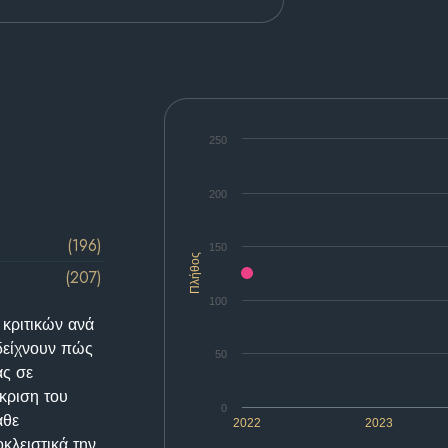
250
200
(196)
150
Πλήθος
(207)
100
 κριτικών ανά
δείχνουν πώς
50
ας σε
κριση του
0
άθε
2022
2023
κλειστικά την