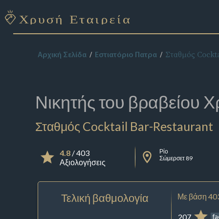
Σταθμός Cockta
Αρχική Σελίδα
Εστιατόριο Πατρα
Νικητής του βραβείου
Χ
Σταθμός Cocktail Bar-Restaurant
Ρίο
4.8
/ 403
Σώμερσετ 89
Αξιολογήσεις
Τελική βαθμολογία
Με βάση 40
207
f