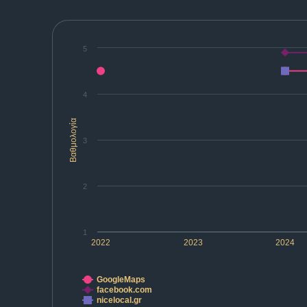
5
4
Βαθμολογία
3
2
1
2022
2023
2024
GoogleMaps
facebook.com
nicelocal.gr