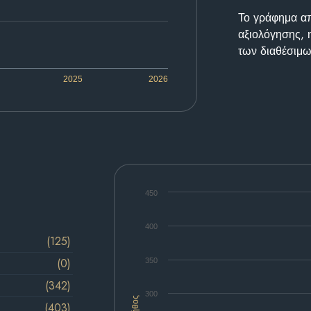
Το γράφημα απε
αξιολόγησης, 
των διαθέσιμω
2025
2026
450
400
(125)
(0)
350
(342)
300
Πλήθος
(403)