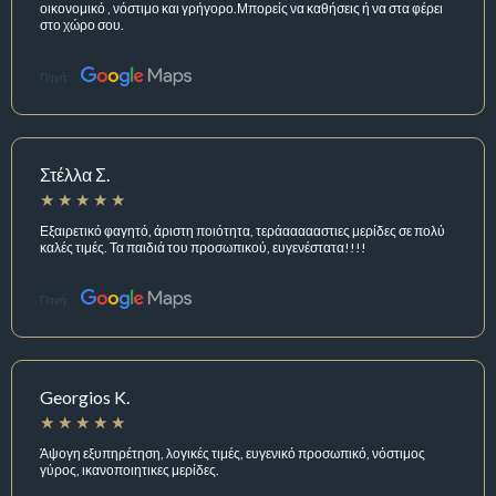
οικονομικό , νόστιμο και γρήγορο.Μπορείς να καθήσεις ή να στα φέρει
στο χώρο σου.
Πηγή:
Στέλλα Σ.
Εξαιρετικό φαγητό, άριστη ποιότητα, τεράαααααστιες μερίδες σε πολύ
καλές τιμές. Τα παιδιά του προσωπικού, ευγενέστατα!!!!
Πηγή:
Georgios K.
Άψογη εξυπηρέτηση, λογικές τιμές, ευγενικό προσωπικό, νόστιμος
γύρος, ικανοποιητικες μερίδες.