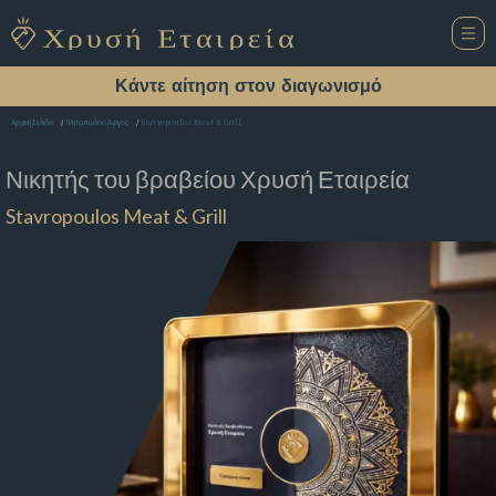
Κάντε αίτηση στον διαγωνισμό
Stavropoulos Meat & Grill
Αρχική Σελίδα
Ψητοπωλείο Άργος
Νικητής του βραβείου
Χρυσή Εταιρεία
Stavropoulos Meat & Grill