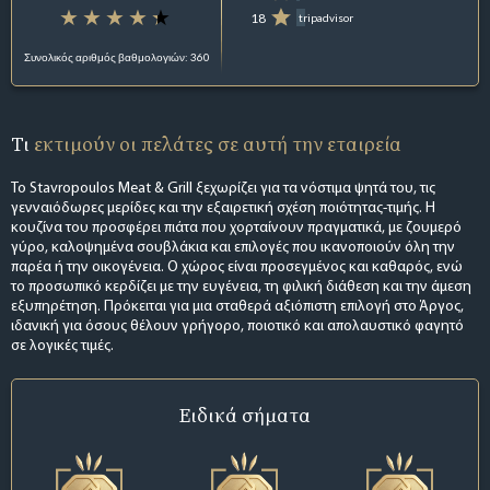
18
tripadvisor
Συνολικός αριθμός βαθμολογιών: 360
Τι
εκτιμούν οι πελάτες σε αυτή την εταιρεία
Το Stavropoulos Meat & Grill ξεχωρίζει για τα νόστιμα ψητά του, τις
γενναιόδωρες μερίδες και την εξαιρετική σχέση ποιότητας-τιμής. Η
κουζίνα του προσφέρει πιάτα που χορταίνουν πραγματικά, με ζουμερό
γύρο, καλοψημένα σουβλάκια και επιλογές που ικανοποιούν όλη την
παρέα ή την οικογένεια. Ο χώρος είναι προσεγμένος και καθαρός, ενώ
το προσωπικό κερδίζει με την ευγένεια, τη φιλική διάθεση και την άμεση
εξυπηρέτηση. Πρόκειται για μια σταθερά αξιόπιστη επιλογή στο Άργος,
ιδανική για όσους θέλουν γρήγορο, ποιοτικό και απολαυστικό φαγητό
σε λογικές τιμές.
Ειδικά σήματα