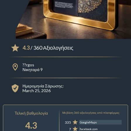
4.3
/ 360 Αξιολογήσεις
??rgos
Νικηταρά 9
Ημερομηνία Σάρωσης:
March 25, 2026
Τελική βαθμολογία
Με βάση 360 αξιολογήσεις από πλατφόρμες:
4.3
335
GoogleMaps
7
facebook.com