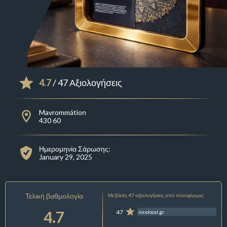
4.7
/ 47 Αξιολογήσεις
Mavrommátion
430 60
Ημερομηνία Σάρωσης:
January 29, 2025
Τελική βαθμολογία
Με βάση 47 αξιολογήσεις από πλατφόρμες:
4.7
47
nicelocal.gr