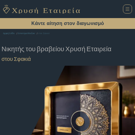
Κάντε αίτηση στον διαγωνισμό
στου Σφακιά
Αρχική Σελίδα
Εστιατόριο Μουζακι
Νικητής του βραβείου
Χρυσή Εταιρεία
στου Σφακιά