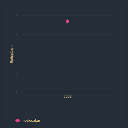
5
4
Βαθμολογία
3
2
1
2023
nicelocal.gr