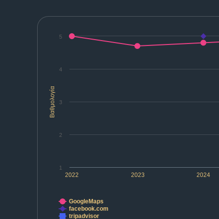
5
4
Βαθμολογία
3
2
1
2022
2023
2024
GoogleMaps
facebook.com
tripadvisor