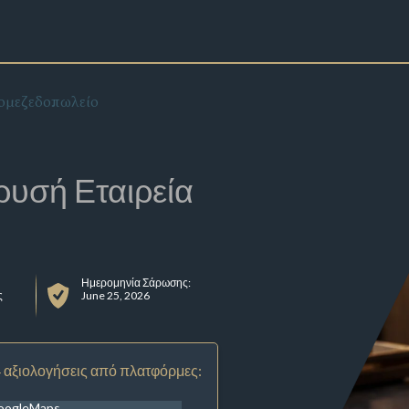
ομεζεδοπωλείο
ρυσή Εταιρεία
Ημερομηνία Σάρωσης:
ς
June 25, 2026
 αξιολογήσεις από πλατφόρμες:
oogleMaps