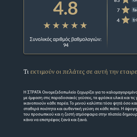
4.8
7
f
4
tr
Συνολικός αριθμός βαθμολογιών:
94
Τι
εκτιμούν οι πελάτες σε αυτή την εταιρ
Η ΣΤΡΑΤΑ Οινομεζεδοπωλείο ξεχωρίζει για το καλομαγειρεμένο
με έμφαση στις παραδοσιακές γεύσεις, τα φρέσκα υλικά και τις
ικανοποιούν κάθε παρέα. Το μενού καλύπτει τόσο ψητά όσο κα
σταθερά ποιότητα και αυθεντική γεύση σε κάθε πιάτο. Η άψογη
του προσωπικού και η ζεστή ατμόσφαιρα στην πλατεία δημιουρ
κάνει να επιστρέφεις ξανά και ξανά.