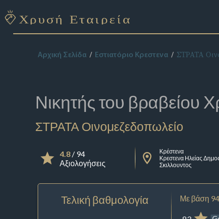
ΣΤΡΑΤΑ Οιν
Αρχική Σελίδα
Εστιατόριο Κρεστενα
Νικητής του βραβείου
Χ
ΣΤΡΑΤΑ Οινομεζεδοπωλείο
Κρέστενα
4.8
/ 94
Κρεστενα Ηλείας Δημο
Αξιολογήσεις
Σκιλλουντος
Τελική βαθμολογία
Με βάση 94
83
G