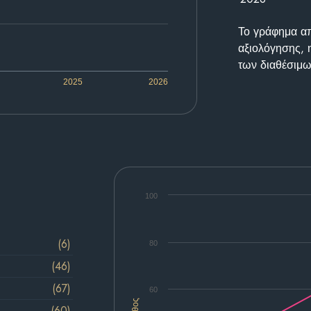
Το γράφημα απε
αξιολόγησης, 
των διαθέσιμω
2025
2026
100
(6)
80
(46)
(67)
60
(60)