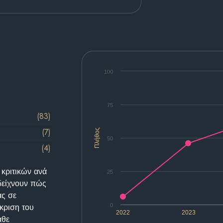
100
75
(83)
(7)
Πλήθος
50
(4)
 κριτικών ανά
25
δείχνουν πώς
ας σε
κριση του
0
2022
2023
άθε