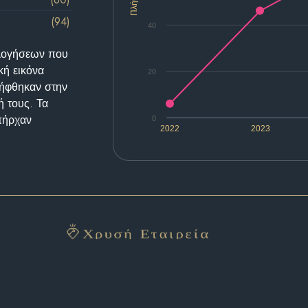
Πλήθος
(94)
40
ολογήσεων που
κή εικόνα
20
λήφθηκαν στην
ή τους. Τα
υπήρχαν
0
2022
2023