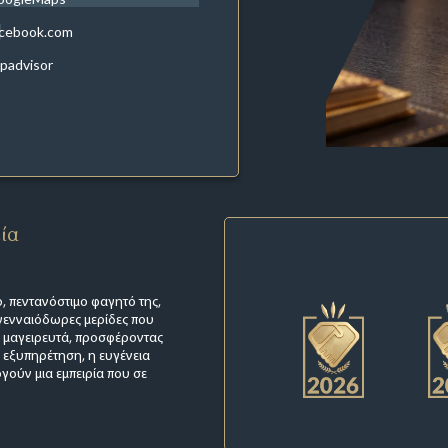
acebook.com
ipadvisor
εία
, πεντανόστιμο φαγητό της,
 γενναιόδωρες μερίδες που
ι μαγειρευτά, προσφέροντας
 εξυπηρέτηση, η ευγένεια
γούν μια εμπειρία που σε