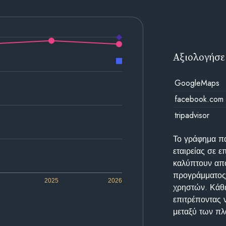
Αξιολογήσε
GoogleMaps
facebook.com
tripadvisor
Το γράφημα π
εταιρείας σε 
καλύπτουν απο
προγράμματος 
2025
2026
χρηστών. Κάθε
επιτρέποντας 
μεταξύ των π