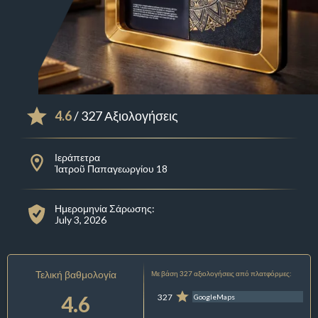
4.6
/ 327 Αξιολογήσεις
Ιεράπετρα
Ἰατροῦ Παπαγεωργίου 18
Ημερομηνία Σάρωσης:
July 3, 2026
Τελική βαθμολογία
Με βάση 327 αξιολογήσεις από πλατφόρμες:
4.6
327
GoogleMaps