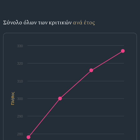
Σύνολο όλων των κριτικών
ανά έτος
330
320
310
Πλήθος
300
290
280