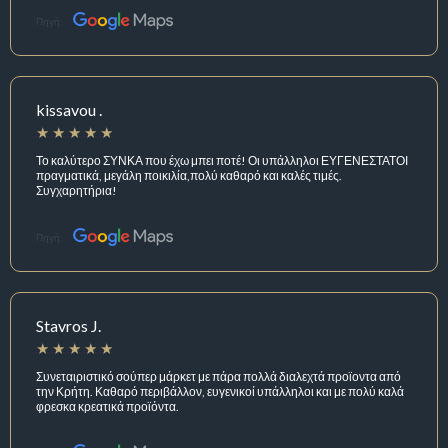
Πηγή:
kissavou .
Το καλύτερο ΣΥΝΚΑ που έχω μπει ποτέ! Οι υπάλληλοι ΕΥΓΕΝΕΣΤΑΤΟΙ
πραγματικά, μεγάλη ποικιλία,πολύ καθαρό και καλές τιμές.
Συγχαρητήρια!
Πηγή:
Stavros J.
Συνεταιριστικό σούπερ μάρκετ με πάρα πολλά διαλεχτά προϊοντα από
την Κρήτη. Καθαρό περιβάλλον, ευγενικοί υπάλληλοι και με πολύ καλά
φρεσκα κρεατικά προϊόντα.