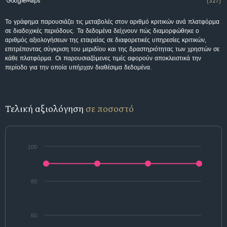
GoogleMaps
(327)
Το γράφημα παρουσιάζει τις μεταβολές στον αριθμό κριτικών ανά πλατφόρμα
σε διαδοχικές περιόδους. Τα δεδομένα δείχνουν πώς διαμορφώθηκε ο
αριθμός αξιολογήσεων της εταιρείας σε διαφορετικές υπηρεσίες κριτικών,
επιτρέποντας σύγκριση του μεριδίου και της δραστηριότητας των χρηστών σε
κάθε πλατφόρμα. Οι παρουσιαζόμενες τιμές αφορούν αποκλειστικά την
περίοδο για την οποία υπήρχαν διαθέσιμα δεδομένα.
Τελική αξιολόγηση
σε ποσοστό
100
80
60