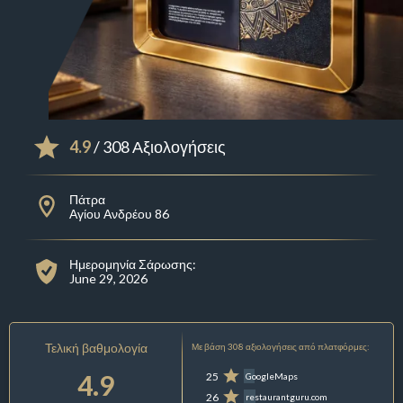
4.9
/ 308 Αξιολογήσεις
Πάτρα
Αγίου Ανδρέου 86
Ημερομηνία Σάρωσης:
June 29, 2026
Τελική βαθμολογία
Με βάση 308 αξιολογήσεις από πλατφόρμες:
4.9
25
GoogleMaps
26
restaurantguru.com