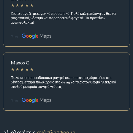
Ζεστό μαγαζί , με ευγενικό προσωπικό!Πολύ καλή επιλογή αν θες να
φας σπιτικό, νόστιμο και παραδοσιακό φαγητό! Το προτείνω
ανεπιφύλακτα!
Πηγή:
Manos G.
Πολύ ωραία παραδοσιακά φαγητά σε πρωτότυπο χώρο μέσα στο
δέντρα με πάρα πολύ ωραίο στο design δίπλα στον θερμό ηλεκτρικό
σταθμό με ωραία φαγητά γεύσεις...
Πηγή:
Αξιολογήσεις
ανά πλατφόρμα