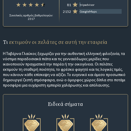
81
tripadvisor
2152
GoogleMaps
Συνολικός αριθμός βαθμολογιών:
2317
Τι
εκτιμούν οι πελάτες σε αυτή την εταιρεία
Η Ταβέρνα Γλαύκος ξεχωρίζει για την αυθεντική ελληνική φιλοξενία, τα
νόστιμα παραδοσιακά πιάτα και τις γενναιόδωρες μερίδες που
ικανοποιούν πραγματικά την παρέα ή την οικογένεια. Οι πελάτες
εκτιμούν τη σταθερή ποιότητα, το φρέσκο φαγητό και τις λογικές τιμές,
που κάνουν κάθε επίσκεψη να αξίζει. Το ευγενικό και άμεσο προσωπικό
δημιουργεί ζεστή ατμόσφαιρα, ενώ ο όμορφος χώρος δίπλα στο ποτάμι
προσφέρει μια ευχάριστη εμπειρία χαλάρωσης και απόλαυσης.
Ειδικά σήματα