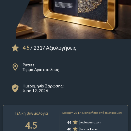
4.5
/ 2317 Αξιολογήσεις
Patras
Τερμα Αριστοτελους
Ημερομηνία Σάρωσης:
June 12, 2026
Τελική βαθμολογία
Με βάση 2317 αξιολογήσεις από πλατφόρμες:
4.5
44
revieweuro.com
40
facebook.com