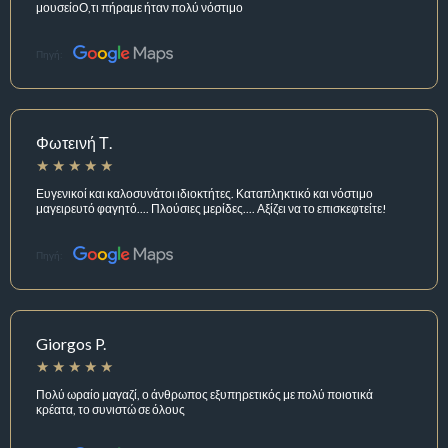
μουσείοΟ,τι πήραμε ήταν πολύ νόστιμο
Πηγή:
Φωτεινή Τ.
Ευγενικοί και καλοσυνάτοι ιδιοκτήτες. Καταπληκτικό και νόστιμο
μαγειρευτό φαγητό.... Πλούσιες μερίδες.... Αξίζει να το επισκεφτείτε!
Πηγή:
Giorgos P.
Πολύ ωραίο μαγαζί, ο άνθρωπος εξυπηρετικός με πολύ ποιοτικά
κρέατα, το συνιστώ σε όλους