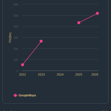
600
500
400
Πλήθος
300
200
100
0
2022
2023
2024
2025
2026
GoogleMaps