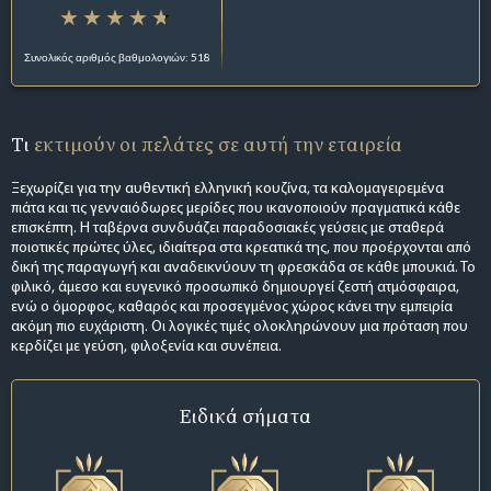
Συνολικός αριθμός βαθμολογιών: 518
Τι
εκτιμούν οι πελάτες σε αυτή την εταιρεία
Ξεχωρίζει για την αυθεντική ελληνική κουζίνα, τα καλομαγειρεμένα
πιάτα και τις γενναιόδωρες μερίδες που ικανοποιούν πραγματικά κάθε
επισκέπτη. Η ταβέρνα συνδυάζει παραδοσιακές γεύσεις με σταθερά
ποιοτικές πρώτες ύλες, ιδιαίτερα στα κρεατικά της, που προέρχονται από
δική της παραγωγή και αναδεικνύουν τη φρεσκάδα σε κάθε μπουκιά. Το
φιλικό, άμεσο και ευγενικό προσωπικό δημιουργεί ζεστή ατμόσφαιρα,
ενώ ο όμορφος, καθαρός και προσεγμένος χώρος κάνει την εμπειρία
ακόμη πιο ευχάριστη. Οι λογικές τιμές ολοκληρώνουν μια πρόταση που
κερδίζει με γεύση, φιλοξενία και συνέπεια.
Ειδικά σήματα