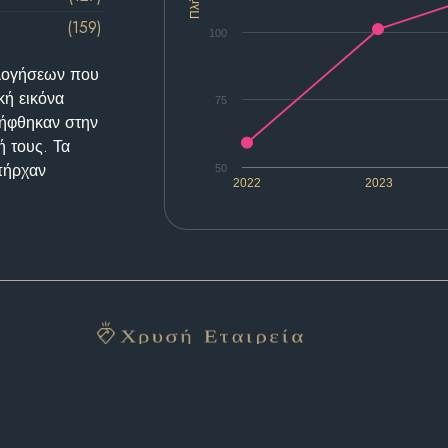
(159)
100
ολογήσεων που
κή εικόνα
75
λήφθηκαν στην
ή τους. Τα
υπήρχαν
50
2022
2023