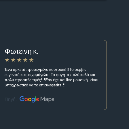
Φωτεινη κ.
Ένα αρκετά προσεγμένο κουτουκι!!!Το σέρβις
ευγενικό και με χαμόγελο! Το φαγητό πολύ καλό και
πολύ προσιτές τιμές!!!Εάν έχει και live μουσική , είναι
υποχρεωτικό να το επισκεφτείτε!!!
Πηγή: