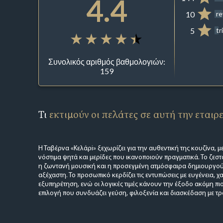
4.4
10
r
5
tr
Συνολικός αριθμός βαθμολογιών:
159
Τι
εκτιμούν οι πελάτες σε αυτή την εταιρ
Η Ταβέρνα «Κελάρi» ξεχωρίζει για την αυθεντική της κουζίνα, 
νόστιμα ψητά και μερίδες που ικανοποιούν πραγματικά. Το ζεστ
η ζωντανή μουσική και η προσεγμένη ατμόσφαιρα δημιουργούν 
αξέχαστη. Το προσωπικό κερδίζει τις εντυπώσεις με ευγένεια, 
εξυπηρέτηση, ενώ οι λογικές τιμές κάνουν την έξοδο ακόμη πιο 
επιλογή που συνδυάζει γεύση, φιλοξενία και διασκέδαση με τ