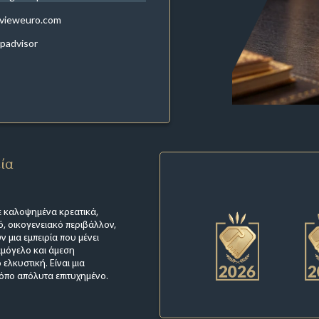
evieweuro.com
ipadvisor
εία
με καλοψημένα κρεατικά,
ό, οικογενειακό περιβάλλον,
μια εμπειρία που μένει
χαμόγελο και άμεση
ελκυστική. Είναι μια
ρόπο απόλυτα επιτυχημένο.