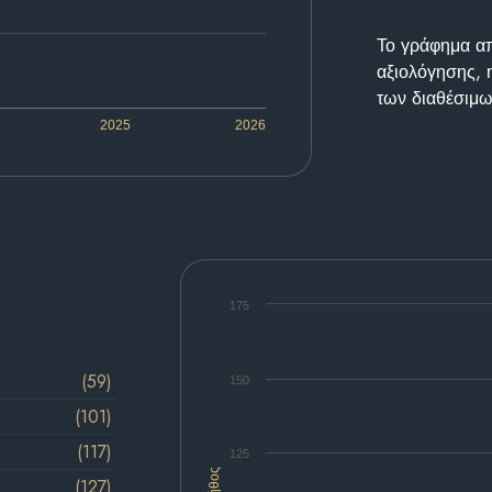
Το γράφημα απε
αξιολόγησης, 
των διαθέσιμω
2025
2026
175
(59)
150
(101)
(117)
125
Πλήθος
(127)