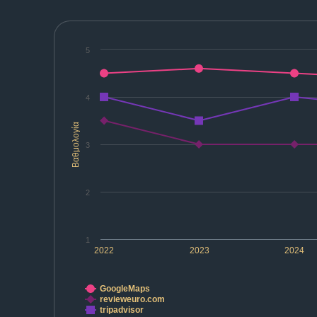
5
4
Βαθμολογία
3
2
1
2022
2023
2024
GoogleMaps
revieweuro.com
tripadvisor