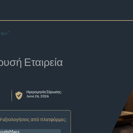
άρι"
ρυσή Εταιρεία
Ημερομηνία Σάρωσης:
June 26, 2026
9 αξιολογήσεις από πλατφόρμες:
oogleMaps