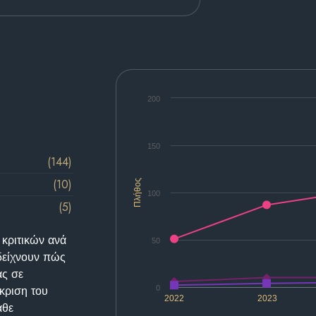
200
150
(144)
(10)
Πλήθος
100
(5)
 κριτικών ανά
50
δείχνουν πώς
ας σε
κριση του
0
2022
2023
άθε