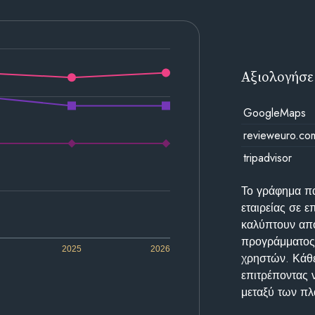
Αξιολογήσε
GoogleMaps
revieweuro.co
tripadvisor
Το γράφημα π
εταιρείας σε 
καλύπτουν απο
προγράμματος 
2025
2026
χρηστών. Κάθε
επιτρέποντας 
μεταξύ των π